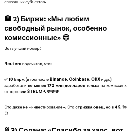
связанных субъектов.
🏦 2) Биржи: «Мы любим
свободный рынок, особенно
комиссионные» 😎
Вот лучший номер:
Reuters подсчитал, что:
✅
10 бирж
(в том числе Binance, Coinbase, OKX и др.)
заработали
не менее 172 млн долларов
только на комиссиях
от торговли $TRUMP. 💸💸💸
Это даже не «инвестирование». Это
стрижка овец
, но в 4K. 🐑
📺
⛓️ 3) Солана: «Спасибо за хаос, вот