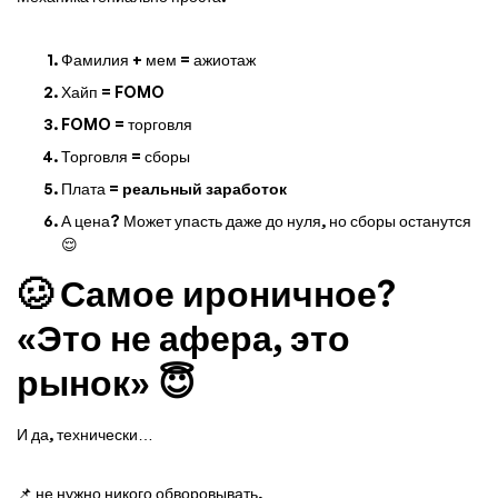
Фамилия + мем = ажиотаж
Хайп = FOMO
FOMO = торговля
Торговля = сборы
Плата =
реальный заработок
А цена? Может упасть даже до нуля, но сборы останутся
😌
🥴 Самое ироничное?
«Это не афера, это
рынок» 😇
И да, технически…
📌 не нужно никого обворовывать,