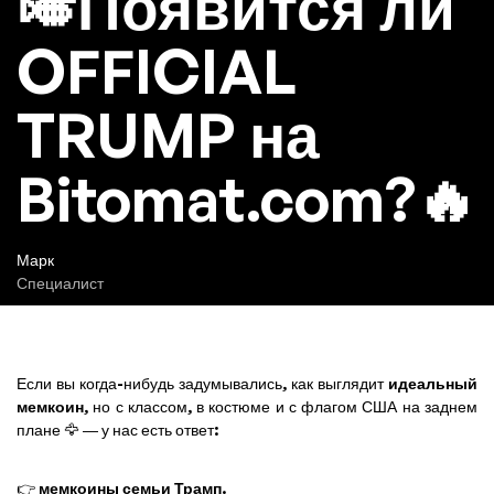
🎺Появится ли
OFFICIAL
TRUMP на
Bitomat.com?🔥
Марк
Специалист
Если вы когда-нибудь задумывались, как выглядит
идеальный
мемкоин
, но с классом, в костюме и с флагом США на заднем
плане 🦅 — у нас есть ответ:
👉
мемкоины семьи Трамп
.