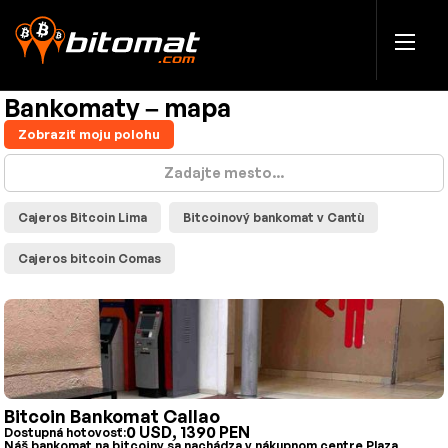
Bankomaty – mapa
Zobraziť moju polohu
Cajeros Bitcoin Lima
Bitcoinový bankomat v Cantù
Cajeros bitcoin Comas
Bitcoin Bankomat Callao
0 USD, 1390 PEN
Dostupná hotovosť:
Náš bankomat na bitcoiny sa nachádza v nákupnom centre Plaza