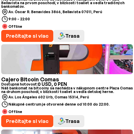
Bellavista na prvom poschodí, v blízkosti toaliet a vedľa tradičných
bankomatov.
Av. Óscar R. Benavides 3866, Bellavista 07011, Perú
9:00 - 22:00
Offline
Prečítajte si viac
Trasa
Cajero Bitcoin Comas
0 USD, 0 PEN
Dostupná hotovosť:
Náš bankomat na bitcoiny sa nachádza v nákupnom centre Plaza Comas
na druhom poschodí, v blízkosti toaliet a vedľa detskej herne.
Av. Los Ángeles 602 Urb, Comas 15314, Perú
Nákupné centrum je otvorené denne od 10:00 do 22:00.
Offline
Prečítajte si viac
Trasa