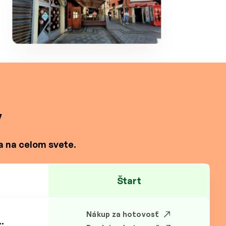
y
a na celom svete.
Štart
Nákup za hotovosť
.