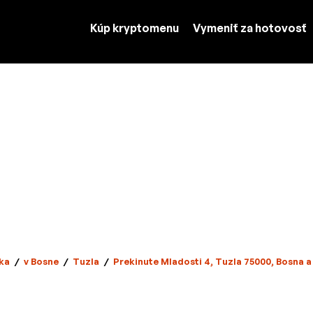
Kúp kryptomenu
Vymeniť za hotovosť
ka
/
v Bosne
/
Tuzla
/
Prekinute Mladosti 4, Tuzla 75000, Bosna 