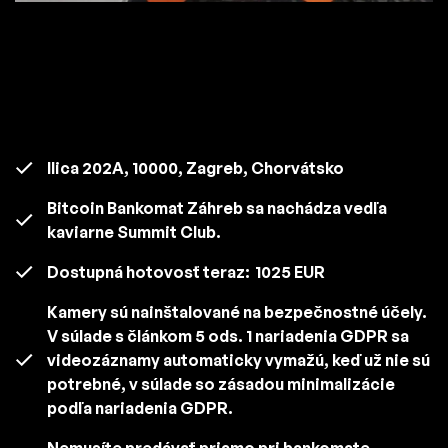
Ilica 202A, 10000, Zagreb, Chorvátsko
Bitcoin Bankomat Záhreb sa nachádza vedľa
kaviarne Summit Club.
Dostupná hotovosť teraz:
1025 EUR
Kamery sú nainštalované na bezpečnostné účely.
V súlade s článkom 5 ods. 1 nariadenia GDPR sa
videozáznamy automaticky vymažú, keď už nie sú
potrebné, v súlade so zásadou minimalizácie
podľa nariadenia GDPR.
Nemusíte predávať priamo pri bankomate.