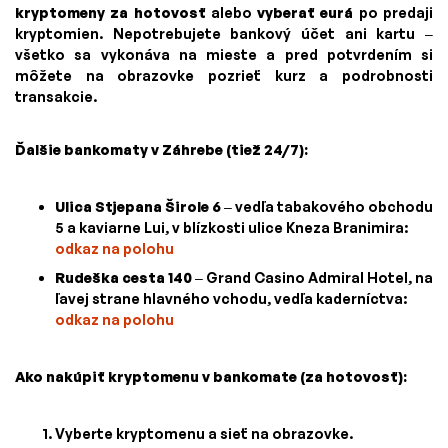
kryptomeny za hotovosť
alebo
vyberať eurá
po predaji
kryptomien. Nepotrebujete bankový účet ani kartu –
všetko sa vykonáva na mieste a pred potvrdením si
môžete na obrazovke pozrieť kurz a podrobnosti
transakcie.
Ďalšie bankomaty v Záhrebe (tiež 24/7):
Ulica Stjepana Širole 6
– vedľa tabakového obchodu
5 a kaviarne Lui, v blízkosti ulice Kneza Branimira:
odkaz na polohu
Rudeška cesta 140
– Grand Casino Admiral Hotel, na
ľavej strane hlavného vchodu, vedľa kaderníctva:
odkaz na polohu
Ako nakúpiť kryptomenu v bankomate (za hotovosť):
Vyberte kryptomenu a sieť na obrazovke.