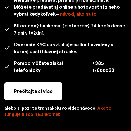
Môžete predávať aj online a hotovosť si z neho
vybrať kedykoľvek –
návod, ako na to
Bitcoinový bankomat je otvorený 24 hodín denne,
7 dní v týždni.
Overenie KYC sa vzťahuje na limit uvedený v
hornej časti hlavnej stránky.
Pomoc môžete získať
+385
telefonicky
17800033
Prečítajte si viac
alebo si pozrite transakciu vo videonávode:
Ako to
funguje Bitcoin Bankomat