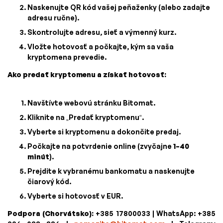
Naskenujte QR kód vašej peňaženky (alebo zadajte
adresu ručne).
Skontrolujte adresu, sieť a výmenný kurz.
Vložte hotovosť a počkajte, kým sa vaša
kryptomena prevedie.
Ako predať kryptomenu a získať hotovosť:
Navštívte webovú stránku Bitomat.
Kliknite na „Predať kryptomenu“.
Vyberte si kryptomenu a dokončite predaj.
Počkajte na potvrdenie online (zvyčajne
1–40
minút
).
Prejdite k vybranému bankomatu a naskenujte
čiarový kód.
Vyberte si hotovosť v EUR.
Podpora (Chorvátsko):
+385 17800033 | WhatsApp: +385