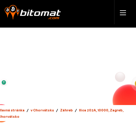
Hlavná stránka
/
v Chorvátsku
/
Záhreb
/
Ilica 202A, 10000, Zagreb,
Chorvátsko