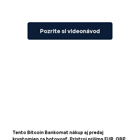
Pozrite si videonávod
Tento Bitcoin Bankomat nákup aj predaj
kryptomien za hotovosť. Prístroj prijíma
EUR, GBP,