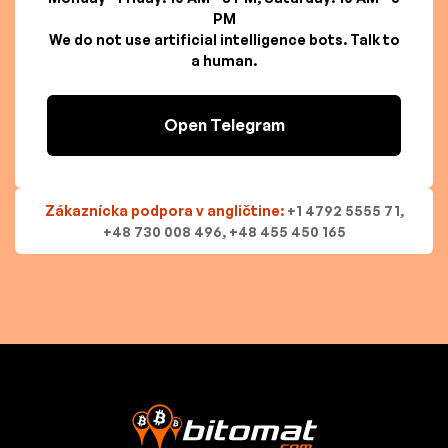
PM
We do not use artificial intelligence bots. Talk to
a human.
Open Telegram
Zákaznícka podpora v angličtine:
+1 4792 5555 71,
+48 730 008 496, +48 455 450 165