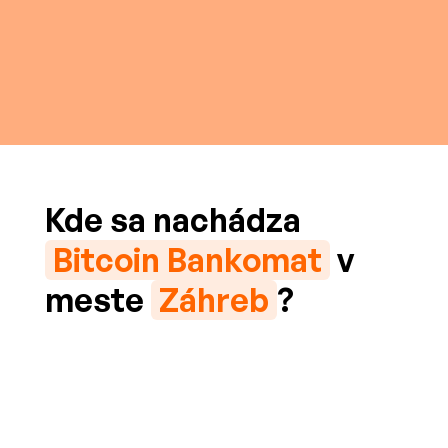
Kde sa nachádza
Bitcoin Bankomat
v
meste
Záhreb
?