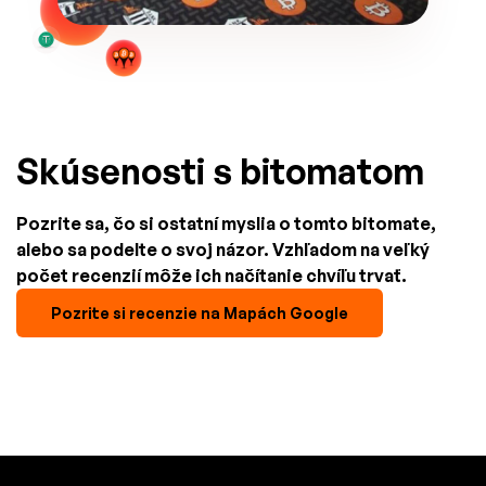
Skúsenosti s bitomatom
Pozrite sa, čo si ostatní myslia o tomto bitomate,
alebo sa podelte o svoj názor. Vzhľadom na veľký
počet recenzií môže ich načítanie chvíľu trvať.
Pozrite si recenzie na Mapách Google