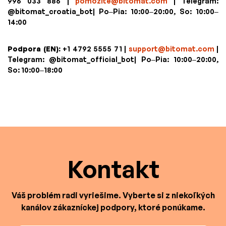
996 033 886 |
pomozite@bitomat.com
| Telegram:
@bitomat_croatia_bot| Po–Pia: 10:00–20:00, So: 10:00–
14:00
Podpora (EN):
+1 4792 5555 71 |
support@bitomat.com
|
Telegram: @bitomat_official_bot| Po–Pia: 10:00–20:00,
So: 10:00–18:00
Kontakt
Váš problém radi vyriešime. Vyberte si z niekoľkých
kanálov zákazníckej podpory, ktoré ponúkame.