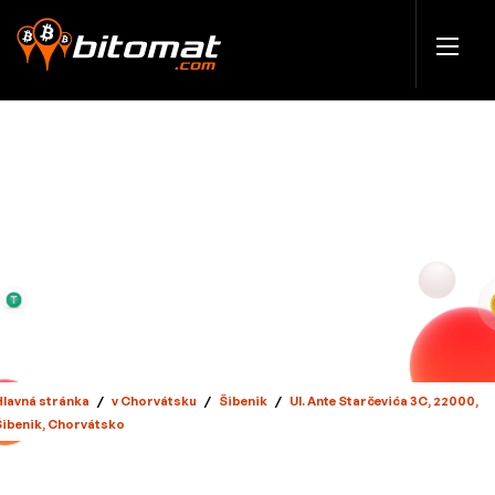
Hlavná stránka
/
v Chorvátsku
/
Šibenik
/
Ul. Ante Starčevića 3C, 22000,
Šibenik, Chorvátsko