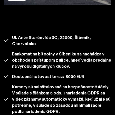
Ul. Ante Starčevića 3C, 22000, Šibenik,
Chorvátsko
Bankomat na bitcoiny v Šibeniku sa nachádza v
obchode s prístupom z ulice, hneď vedľa predajne
na výrobu digitálnych kľúčov.
Dostupná hotovosť teraz:
8000 EUR
Kamery sú nainštalované na bezpečnostné účely.
V súlade s článkom 5 ods. 1 nariadenia GDPR sa
videozáznamy automaticky vymažú, keď už nie sú
potrebné, v súlade so zásadou minimalizácie
podľa nariadenia GDPR.