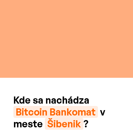
Kde sa nachádza
Bitcoin Bankomat
v
meste
Šibenik
?