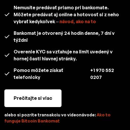
Nemusíte predávať priamo pri bankomate.
Môžete predávať aj online a hotovosť si z neho
vybrať kedykoľvek –
návod, ako na to
Bankomat je otvorený 24 hodín denne, 7 dní v
týždni
Overenie KYC sa vzťahuje na limit uvedený v
hornej časti hlavnej stránky.
Pomoc môžete získať
+1 970 552
telefonicky
0207
Prečítajte si viac
alebo si pozrite transakciu vo videonávode:
Ako to
funguje Bitcoin Bankomat