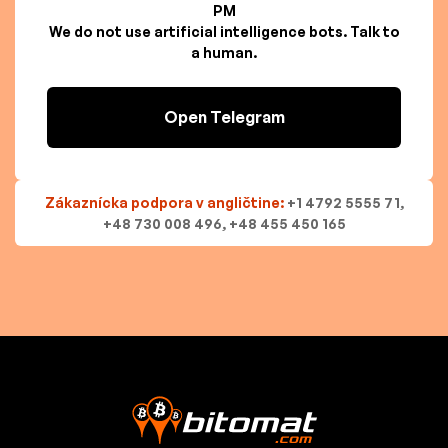
PM
We do not use artificial intelligence bots. Talk to
a human.
Open Telegram
Zákaznícka podpora v angličtine:
+1 4792 5555 71,
+48 730 008 496, +48 455 450 165