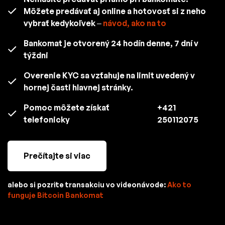
Môžete predávať aj online a hotovosť si z neho
vybrať kedykoľvek –
návod, ako na to
Bankomat je otvorený 24 hodín denne, 7 dní v
týždni
Overenie KYC sa vzťahuje na limit uvedený v
hornej časti hlavnej stránky.
Pomoc môžete získať
+421
telefonicky
250112075
Prečítajte si viac
alebo si pozrite transakciu vo videonávode:
Ako to
funguje Bitcoin Bankomat