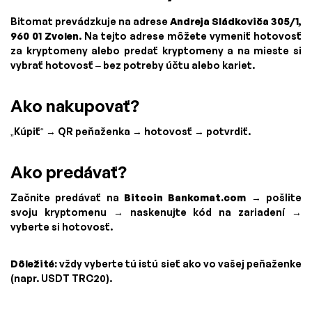
Bitomat prevádzkuje na adrese
Andreja Sládkoviča 305/1,
960 01 Zvolen
. Na tejto adrese môžete vymeniť hotovosť
za kryptomeny alebo predať kryptomeny a na mieste si
vybrať hotovosť – bez potreby účtu alebo kariet.
Ako nakupovať?
„Kúpiť“ → QR peňaženka → hotovosť → potvrdiť.
Ako predávať?
Začnite predávať na
Bitcoin Bankomat.com
→ pošlite
svoju kryptomenu → naskenujte kód na zariadení →
vyberte si hotovosť.
Dôležité:
vždy vyberte tú istú sieť ako vo vašej peňaženke
(napr. USDT TRC20).