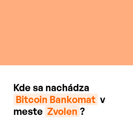
Kde sa nachádza
Bitcoin Bankomat
v
meste
Zvolen
?