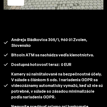
Andreja Sládkovica 305/1, 960 01 Zvolen,
Slovensko
Bitcoin ATM sa nachádza vedľa klenotníctva.
Dostupná hotovosť teraz:
0 EUR
Kamery sú nainštalované na bezpečnostné účely.
V súlade s článkom 5 ods. 1 nariadenia GDPR sa
videozáznamy automaticky vymažú, keď už nie sú
potrebné, v súlade so zásadou minimalizácie
podľa nariadenia GDPR.
Nemusíte predávať priamo pri bankomate.