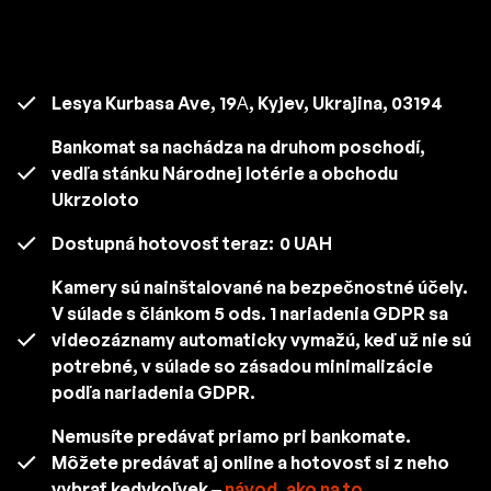
Lesya Kurbasa Ave, 19А, Kyjev, Ukrajina, 03194
Bankomat sa nachádza na druhom poschodí,
vedľa stánku Národnej lotérie a obchodu
Ukrzoloto
Dostupná hotovosť teraz:
0 UAH
Kamery sú nainštalované na bezpečnostné účely.
V súlade s článkom 5 ods. 1 nariadenia GDPR sa
videozáznamy automaticky vymažú, keď už nie sú
potrebné, v súlade so zásadou minimalizácie
podľa nariadenia GDPR.
Nemusíte predávať priamo pri bankomate.
Môžete predávať aj online a hotovosť si z neho
vybrať kedykoľvek –
návod, ako na to