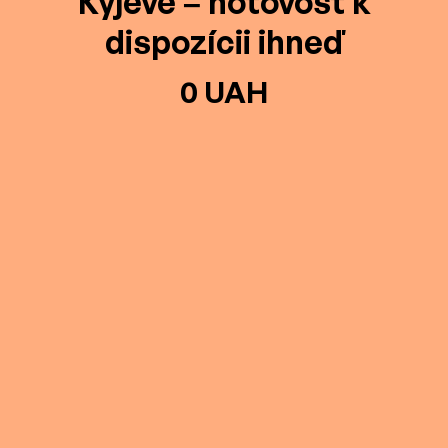
Kyjeve – hotovosť k
dispozícii ihneď
0 UAH