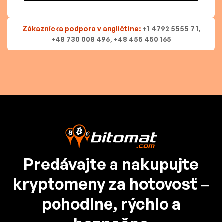
Zákaznícka podpora v angličtine:
+1 4792 5555 71,
+48 730 008 496, +48 455 450 165
Predávajte a nakupujte
kryptomeny za hotovosť –
pohodlne, rýchlo a