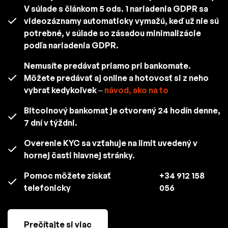
V súlade s článkom 5 ods. 1 nariadenia GDPR sa
videozáznamy automaticky vymažú, keď už nie sú
potrebné, v súlade so zásadou minimalizácie
podľa nariadenia GDPR.
Nemusíte predávať priamo pri bankomate.
Môžete predávať aj online a hotovosť si z neho
vybrať kedykoľvek –
návod, ako na to
Bitcoinový bankomat je otvorený 24 hodín denne,
7 dní v týždni.
Overenie KYC sa vzťahuje na limit uvedený v
hornej časti hlavnej stránky.
Pomoc môžete získať
+34 912 158
telefonicky
056
Prečítajte si viac