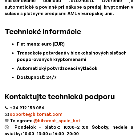
naskenovanie dokladu totožnosti. Overenie je
automatické a povinné pri nákupe a predaji kryptomien v
súlade s platnými predpismi AML v Európskej únii.
Technické informácie
Fiat mena: euro (EUR)
Transakcie potvrdené v blockchainových sieťach
podporovaných kryptomenami
Automatický potvrdzovací výtlačok
Dostupnosť: 24/7
Kontaktujte technickú podporu
📞 +34 912 158 056
📧
soporte@bitomat.com
💬 Telegram:
@bitomat_spain_bot
🕓 Pondelok – piatok: 10:00–21:00 Soboty, nedele a
sviatky: 10:00–13:00 a 16:00–20:00