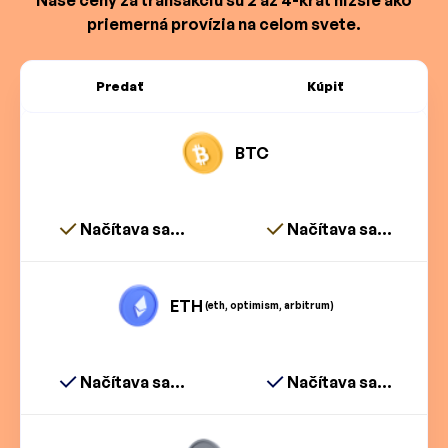
priemerná provízia na celom svete.
Predať
Kúpiť
BTC
Načítava sa...
Načítava sa...
ETH
(eth, optimism, arbitrum)
Načítava sa...
Načítava sa...