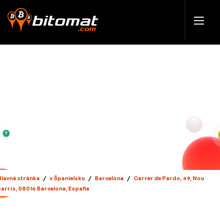
Hlavná stránka
/
v Španielsku
/
Barcelona
/
Carrer de Pardo, 49, Nou
Barris, 08016 Barcelona, España