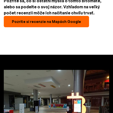
Pozrite sa, čo si ostatní myslia o tomto bitomate,
alebo sa podelte o svoj názor. Vzhľadom na veľký
počet recenzií môže ich načítanie chvíľu trvať.
Pozrite si recenzie na Mapách Google