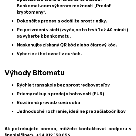
Bankomat.com výberom možnosti „Predať
kryptomeny“.
Dokončite proces a odošlite prostriedky.
Po potvrdení v sieti (zvyčajne to trvá 1 až 40 minút)
sa vyberte k bankomatu.
Naskenujte získaný QR kód alebo čiarový kód.
Vyberte si hotovosť v eurách.
Výhody Bitomatu
Rýchle transakcie bez sprostredkovateľov
Priamy nákup a predaj v hotovosti (EUR)
Rozšírená prevádzková doba
Jednoduché rozhranie, ideálne pre začiatočníkov
Ak potrebujete pomoc, môžete kontaktovať podporu v
španielčine:📞 +34 912 158 056