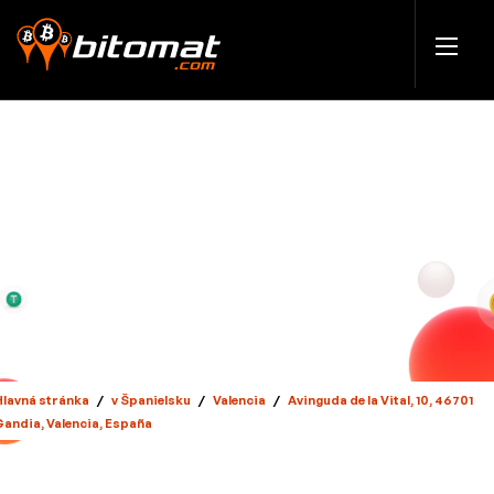
Hlavná stránka
/
v Španielsku
/
Valencia
/
Avinguda de la Vital, 10, 46701
Gandia, Valencia, España