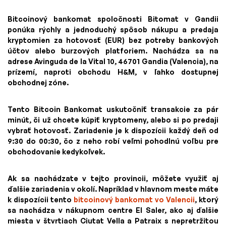
Bitcoinový bankomat spoločnosti Bitomat v Gandii
ponúka rýchly a jednoduchý spôsob nákupu a predaja
kryptomien za hotovosť (EUR) bez potreby bankových
účtov alebo burzových platforiem. Nachádza sa na
adrese Avinguda de la Vital 10, 46701 Gandia (Valencia), na
prízemí, naproti obchodu H&M, v ľahko dostupnej
obchodnej zóne.
Tento Bitcoin Bankomat uskutočniť transakcie za pár
minút, či už chcete kúpiť kryptomeny, alebo si po predaji
vybrať hotovosť. Zariadenie je k dispozícii každý deň od
9:30 do 00:30, čo z neho robí veľmi pohodlnú voľbu pre
obchodovanie kedykoľvek.
Ak sa nachádzate v tejto provincii, môžete využiť aj
ďalšie zariadenia v okolí. Napríklad v hlavnom meste máte
k dispozícii tento
bitcoinový bankomat vo Valencii
, ktorý
sa nachádza v nákupnom centre El Saler, ako aj ďalšie
miesta v štvrtiach Ciutat Vella a Patraix s nepretržitou