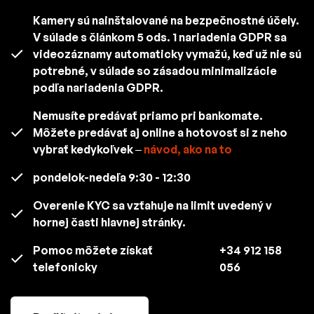
Kamery sú nainštalované na bezpečnostné účely.
V súlade s článkom 5 ods. 1 nariadenia GDPR sa
videozáznamy automaticky vymažú, keď už nie sú
potrebné, v súlade so zásadou minimalizácie
podľa nariadenia GDPR.
Nemusíte predávať priamo pri bankomate.
Môžete predávať aj online a hotovosť si z neho
vybrať kedykoľvek –
návod, ako na to
pondelok-nedeľa 9:30 - 12:30
Overenie KYC sa vzťahuje na limit uvedený v
hornej časti hlavnej stránky.
Pomoc môžete získať
+34 912 158
telefonicky
056