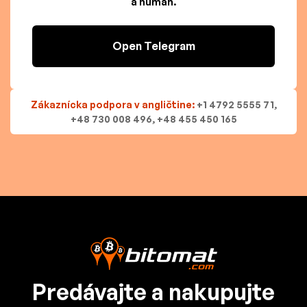
a human.
Open Telegram
Zákaznícka podpora v angličtine:
+1 4792 5555 71,
+48 730 008 496, +48 455 450 165
Predávajte a nakupujte