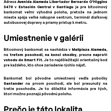
Adresa
Avenida Alameda Libertador Bernardo O'Higgins
3470
v
Estación Central v Santiagu
je pre bitcoinový
bankomat veľmi výhodná poloha, pretože na jednom
mieste spája veľké nákupné centrum, terminál diaľkovej
autobusovej dopravy a priamy prístup k metru.
Umiestnenie v galérii
Bitcoinový bankomat sa nachádza v
Mallplaza Alameda
,
na
treťom poschodí
,
na konci chodby
, presne
naproti
vchodu do Smart Fit
. Je to najdôležitejší orientačný bod
pre každého, kto chce zariadenie rýchlo nájsť.
Bankomat bol pôvodne umiestnený vedľa pobočky
Santander
na prvom poschodí, ale bol presunutý na
tretie poschodie. Je to dôležitá informácia pre tých,
ktorí možno poznajú pôvodnú polohu.
Prečo je táto lokalita