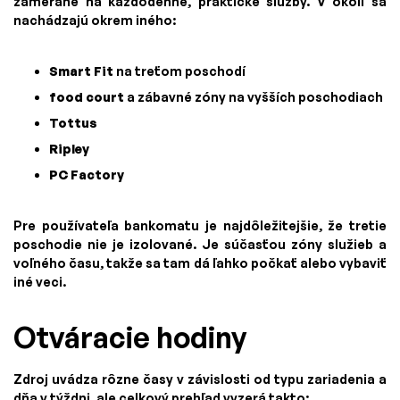
zamerané na každodenné, praktické služby. V okolí sa
nachádzajú okrem iného:
Smart Fit
na treťom poschodí
food court
a zábavné zóny na vyšších poschodiach
Tottus
Ripley
PC Factory
Pre používateľa bankomatu je najdôležitejšie, že tretie
poschodie nie je izolované. Je súčasťou zóny služieb a
voľného času, takže sa tam dá ľahko počkať alebo vybaviť
iné veci.
Otváracie hodiny
Zdroj uvádza rôzne časy v závislosti od typu zariadenia a
dňa v týždni, ale celkový prehľad vyzerá takto: