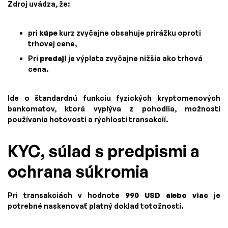
Zdroj uvádza, že:
pri
kúpe
kurz zvyčajne obsahuje prirážku oproti
trhovej cene,
Pri
predaji
je výplata zvyčajne nižšia ako trhová
cena.
Ide o štandardnú funkciu fyzických kryptomenových
bankomatov, ktorá vyplýva z pohodlia, možnosti
používania hotovosti a rýchlosti transakcií.
KYC, súlad s predpismi a
ochrana súkromia
Pri transakciách v hodnote
990 USD alebo viac
je
potrebné naskenovať platný doklad totožnosti.