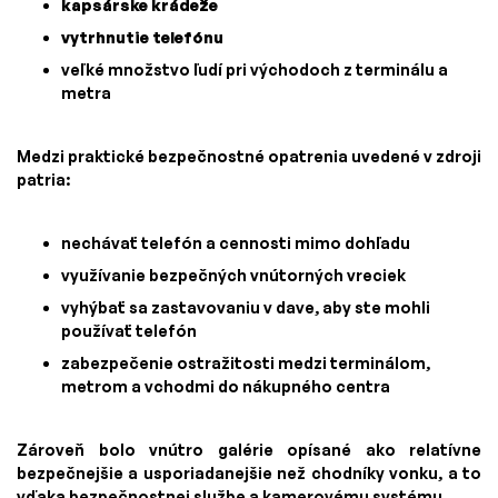
kapsárske krádeže
vytrhnutie telefónu
veľké množstvo ľudí pri východoch z terminálu a
metra
Medzi praktické bezpečnostné opatrenia uvedené v zdroji
patria:
nechávať telefón a cennosti mimo dohľadu
využívanie bezpečných vnútorných vreciek
vyhýbať sa zastavovaniu v dave, aby ste mohli
používať telefón
zabezpečenie ostražitosti medzi terminálom,
metrom a vchodmi do nákupného centra
Zároveň bolo vnútro galérie opísané ako relatívne
bezpečnejšie a usporiadanejšie než chodníky vonku, a to
vďaka bezpečnostnej službe a kamerovému systému.