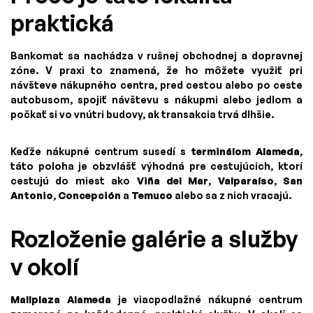
praktická
Bankomat sa nachádza v rušnej obchodnej a dopravnej
zóne. V praxi to znamená, že ho môžete využiť pri
návšteve nákupného centra, pred cestou alebo po ceste
autobusom, spojiť návštevu s nákupmi alebo jedlom a
počkať si vo vnútri budovy, ak transakcia trvá dlhšie.
Keďže nákupné centrum susedí s
terminálom Alameda
,
táto poloha je obzvlášť výhodná pre cestujúcich, ktorí
cestujú do miest ako
Viña del Mar
,
Valparaíso
,
San
Antonio
,
Concepción
a
Temuco
alebo sa z nich vracajú.
Rozloženie galérie a služby
v okolí
Mallplaza Alameda
je viacpodlažné nákupné centrum