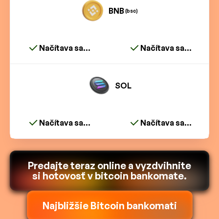
BNB
(bsc)
Načítava sa...
Načítava sa...
SOL
Načítava sa...
Načítava sa...
Predajte teraz online a vyzdvihnite
si hotovosť v bitcoin bankomate.
Najbližšie Bitcoin bankomati