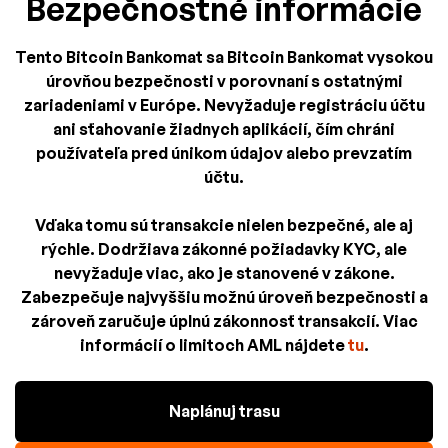
Bezpečnostné informácie
Tento Bitcoin Bankomat sa Bitcoin Bankomat vysokou
úrovňou bezpečnosti v porovnaní s ostatnými
zariadeniami v Európe. Nevyžaduje registráciu účtu
ani sťahovanie žiadnych aplikácií, čím chráni
používateľa pred únikom údajov alebo prevzatím
účtu.
Vďaka tomu sú transakcie nielen bezpečné, ale aj
rýchle. Dodržiava zákonné požiadavky KYC, ale
nevyžaduje viac, ako je stanovené v zákone.
Zabezpečuje najvyššiu možnú úroveň bezpečnosti a
zároveň zaručuje úplnú zákonnosť transakcií. Viac
informácií o limitoch AML nájdete
tu
.
Naplánuj trasu