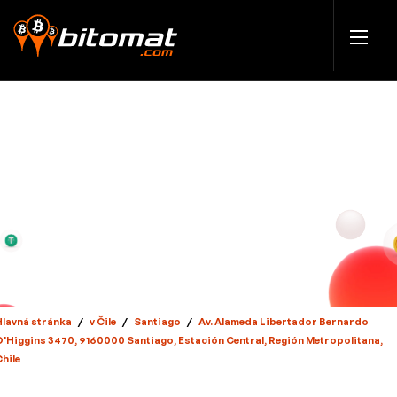
Hlavná stránka
/
v Čile
/
Santiago
/
Av. Alameda Libertador Bernardo
O'Higgins 3470, 9160000 Santiago, Estación Central, Región Metropolitana,
Chile