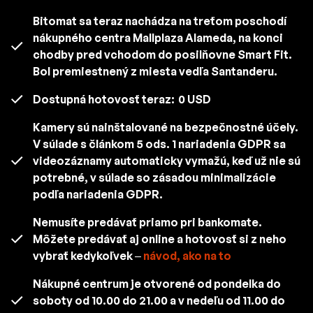
Bitomat sa teraz nachádza na treťom poschodí
nákupného centra Mallplaza Alameda, na konci
chodby pred vchodom do posilňovne Smart Fit.
Bol premiestnený z miesta vedľa Santanderu.
Dostupná hotovosť teraz:
0 USD
Kamery sú nainštalované na bezpečnostné účely.
V súlade s článkom 5 ods. 1 nariadenia GDPR sa
videozáznamy automaticky vymažú, keď už nie sú
potrebné, v súlade so zásadou minimalizácie
podľa nariadenia GDPR.
Nemusíte predávať priamo pri bankomate.
Môžete predávať aj online a hotovosť si z neho
vybrať kedykoľvek –
návod, ako na to
Nákupné centrum je otvorené od pondelka do
soboty od 10.00 do 21.00 a v nedeľu od 11.00 do