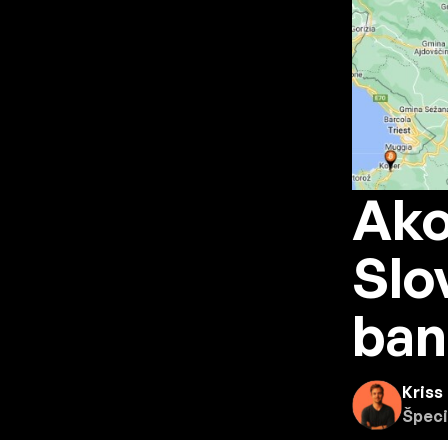
Ako
Slo
ban
Kriss
Špeci