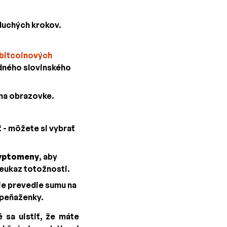
duchých krokov.
bitcoinových
edného slovinského
 na obrazovke.
 - môžete si vybrať
ryptomeny
, aby
reukaz totožnosti.
ie prevedie sumu na
 peňaženky.
 sa uistiť, že máte