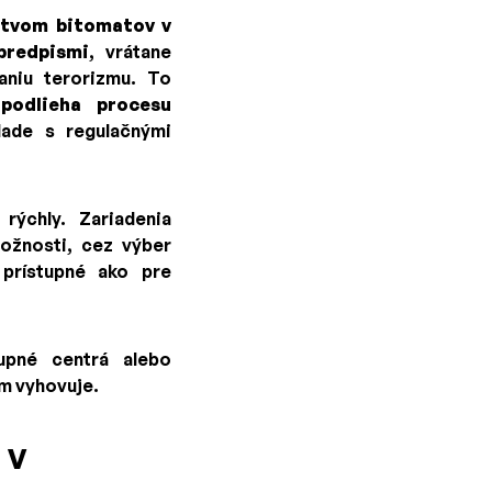
ctvom bitomatov v
predpismi
, vrátane
aniu terorizmu. To
podlieha procesu
lade s regulačnými
ýchly. Zariadenia
ožnosti, cez výber
 prístupné ako pre
upné centrá alebo
ám vyhovuje.
 v