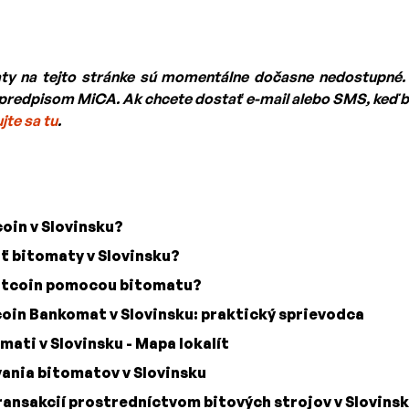
ty na tejto stránke sú momentálne dočasne nedostupné
predpisom MiCA. Ak chcete dostať e-mail alebo SMS, keď
jte sa tu
.
coin v Slovinsku?
ť bitomaty v Slovinsku?
bitcoin pomocou bitomatu?
coin Bankomat v Slovinsku: praktický sprievodca
mati v Slovinsku - Mapa lokalít
ania bitomatov v Slovinsku
ansakcií prostredníctvom bitových strojov v Slovins