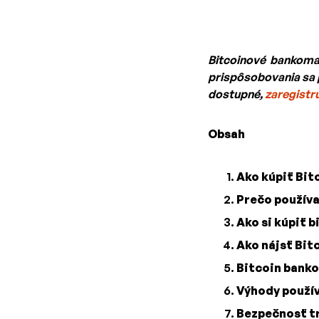
Bitcoinové bankoma
prispôsobovania sa 
dostupné,
zaregistru
Obsah
Ako kúpiť Bit
Prečo používa
Ako si kúpiť 
Ako nájsť Bit
Bitcoin banko
Výhody použív
Bezpečnosť tr