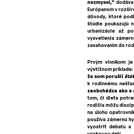
nezmysel,“
dodáva 
Európanom v rozširo
dôvody, ktoré pod
štúdie poukazujú n
urbanizácie až po
vysvetlenia zámern
zasahovaním do rod
Prvým vinníkom je
výstižnom príklade
že som porušil
štá
k rodinnému nešťas
zaobchádza ako s 
tom, či dieťa potr
rodičia môžu disci
na úlohu opatrovní
používa zámernú hy
vyostriť debatu a
výchovou detí.