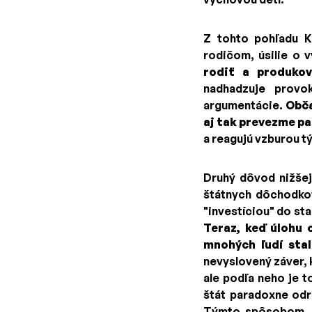
Z tohto pohľadu K
rodičom, úsilie o 
rodiť a produko
nadhadzuje provo
argumentácie.
Obča
aj tak prevezme pa
a reagujú vzburou 
Druhý dôvod nižšej
štátnych dôchodkov 
"investíciou" do sta
Teraz, keď úlohu 
mnohých ľudí sta
nevyslovený záver, 
ale podľa neho je 
štát paradoxne odr
Týmto spôsobom, 