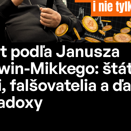
t podľa Janusza
win-Mikkego: štá
, falšovatelia a ďa
adoxy