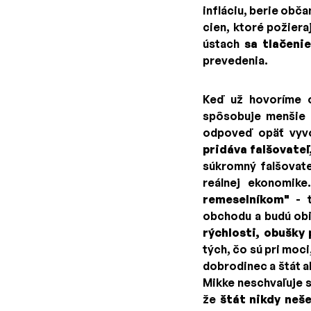
infláciu, berie obč
cien, ktoré požiera
ústach
sa tlačeni
prevedenia.
Keď už hovoríme o
spôsobuje menšie z
odpoveď opäť vyvo
pridáva falšovateľ,
súkromný falšovate
reálnej ekonomik
remeselníkom"
- t
obchodu a budú obi
rýchlosti, obušky p
tých, čo sú pri moc
dobrodinec a štát a
Mikke neschvaľuje s
že
štát nikdy neše