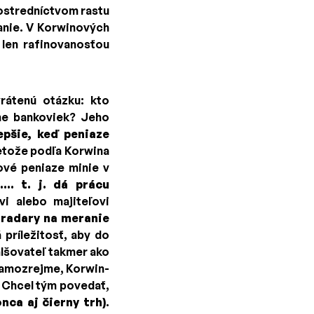
rostredníctvom rastu
nanie. V Korwinových
i len rafinovanosťou
rátenú otázku: kto
rne bankoviek? Jeho
epšie, keď peniaze
retože podľa Korwina
ové peniaze minie v
... t. j. dá prácu
i alebo majiteľovi
é radary na meranie
príležitosť, aby do
alšovateľ takmer ako
 Samozrejme, Korwin-
. Chcel tým povedať,
nca aj čierny trh)
.