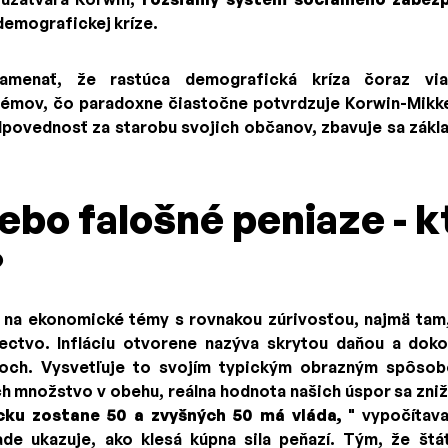
demografickej kríze.
amenať, že rastúca demografická kríza čoraz viac
émov, čo paradoxne čiastočne potvrdzuje Korwin-Mikke
dpovednosť za starobu svojich občanov, zbavuje sa zákla
ebo falošné peniaze - k
?
 na ekonomické témy s rovnakou zúrivosťou, najmä tam,
tectvo. Infláciu otvorene nazýva skrytou daňou a dok
och. Vysvetľuje to svojím typickým obrazným spôsobo
ch množstvo v obehu, reálna hodnota našich úspor sa zni
cku zostane 50 a zvyšných 50 má vláda,
" vypočítava
de ukazuje, ako klesá kúpna sila peňazí. Tým, že št