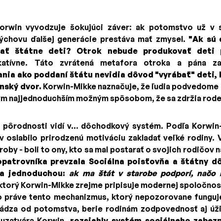
orwin vyvodzuje šokujúci záver: ak potomstvo už v s
výchovu ďalšej generácie prestáva mať zmysel.
"Ak sú 
vať štátne deti? Otrok nebude produkovať deti 
katívne. Táto zvrátená metafora otroka a pána za
nia ako poddaní štátu nevidia dôvod "vyrábať" deti, k
nský dvor.
Korwin-Mikke naznačuje, že ľudia podvedome cí
tým najjednoduchším možným spôsobom, že sa zdržia roden
 pôrodnosti vidí v... dôchodkový systém. Podľa Korwi
oslabilo prirodzenú motiváciu zakladať veľké rodiny. V
roby - boli to ony, kto sa mal postarať o svojich rodičov n
opatrovníka prevzala Sociálna poisťovňa a štátny d
la jednoduchou:
ak ma štát v starobe podporí, načo 
ktorý Korwin-Mikke zrejme pripisuje modernej spoločnos
to práve tento mechanizmus, ktorý nepozorovane funguje
ádza od potomstva, berie rodinám zodpovednosť aj úži
uzatvára Korwin,
rozsiahly systém sociálneho zabez