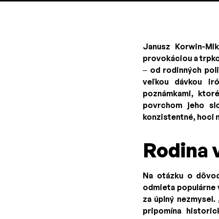
Janusz Korwin-Mik
provokáciou a trpko
– od rodinných pol
veľkou dávkou iró
poznámkami, ktoré
povrchom jeho slo
konzistentné, hoci 
Rodina 
Na otázku o dôvod
odmieta populárne v
za úplný nezmysel.
pripomína histori