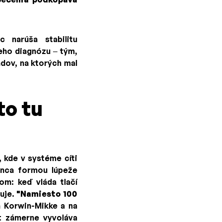
 narúša stabilitu
ho diagnózu – tým,
dov, na ktorých mal
to tu
 kde v systéme cíti
onca formou lúpeže
m: keď vláda tlačí
žuje.
"Namiesto 100
 Korwin-Mikke a na
át zámerne vyvoláva