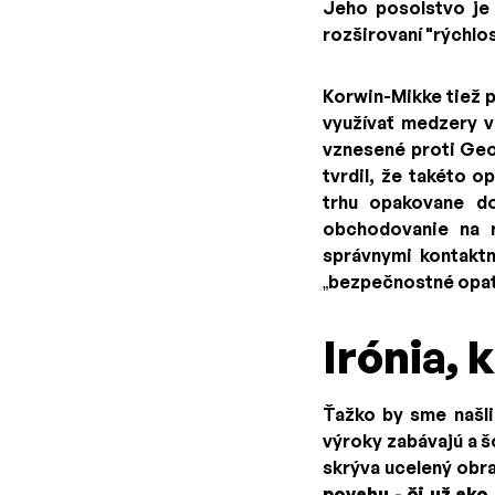
Jeho posolstvo je 
rozširovaní "rýchlo
Korwin-Mikke tiež p
využívať medzery 
vznesené proti Geo
tvrdil, že takéto 
trhu opakovane do
obchodovanie na r
správnymi kontaktm
„bezpečnostné opatre
Irónia, 
Ťažko by sme našli
výroky zabávajú a š
skrýva ucelený obr
povahu - či už ak