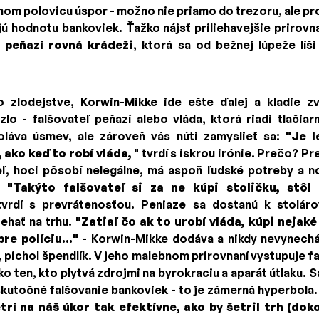
anom polovicu úspor - možno nie priamo do trezoru, ale p
jú hodnotu bankoviek. Ťažko nájsť priliehavejšie prirov
e peňazí rovná krádeži
, ktorá sa od bežnej lúpeže líš
 zlodejstve, Korwin-Mikke ide ešte ďalej a kladie zv
lo - falšovateľ peňazí alebo vláda, ktorá riadi tlačia
láva úsmev, ale zároveň vás núti zamyslieť sa:
"Je l
 ako keď to robí vláda,
" tvrdí s iskrou irónie. Prečo? P
ľ, hoci pôsobí nelegálne, má aspoň ľudské potreby a n
e.
"Takýto falšovateľ si za ne kúpi stoličku, stôl .
vrdí s prevrátenosťou. Peniaze sa dostanú k stolárov
ehať na trhu.
"Zatiaľ čo ak to urobí vláda, kúpi nejak
re políciu..."
- Korwin-Mikke dodáva a nikdy nevynechá 
i, pichol špendlík. V jeho malebnom prirovnaní vystupuje f
ko ten, kto plytvá zdrojmi na byrokraciu a aparát útlaku.
kutočné falšovanie bankoviek - to je zámerná hyperbola
trí na náš úkor tak efektívne, ako by šetril trh (doko