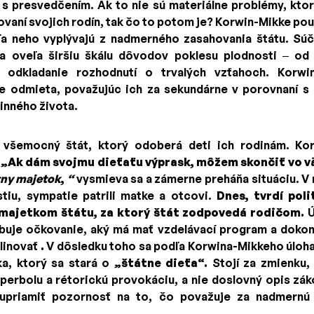
s presvedčením. Ak to nie sú materiálne problémy, ktor
vaní svojich rodín, tak čo to potom je? Korwin-Mikke pou
ľa neho vyplývajú z nadmerného zasahovania štátu. Sú
a oveľa širšiu škálu dôvodov poklesu plodnosti – od
 odkladanie rozhodnutí o trvalých vzťahoch. Korwi
e odmieta, považujúc ich za sekundárne v porovnaní s 
inného života.
 všemocný štát, ktorý odoberá deti ich rodinám. Korw
:
„Ak dám svojmu dieťaťu výprask, môžem skončiť vo vä
tny majetok
,
“
vysmieva sa a zámerne preháňa situáciu. V 
tiu, sympatie patrili matke a otcovi.
Dnes, tvrdí poli
majetkom štátu, za ktorý štát zodpovedá rodičom.
Ú
ebuje očkovanie, aký má mať vzdelávací program a dokon
plinovať
.
V dôsledku toho sa podľa Korwina-Mikkeho úloha
ka, ktorý sa stará o
„štátne dieťa“.
Stojí za zmienku,
perbolu a rétorickú provokáciu, a nie doslovný opis zák
 upriamiť pozornosť na to, čo považuje za nadmernú 