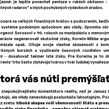
jasné: je lepšie ponechať peniaze v rukách občanov - i
stných radarov" a iných pochybných výdavkoch úradov.
ozerá na veľkých finančných hráčov s podozrením, keďže
v systéme podobným spôsobom ako vlády. Spomína okr
rgeovi Sorosovi v 90. rokoch za manipuláciu s menovým
operácie negenerovali skutočné zisky, Korwin-Mikke argu
kázala opak. Cituje svoje vlastné skúsenosti z komu
ôznych burzách a využívanie časových rozdielov u
i – dosahovať takmer isté zisky. Pre Korwina je to d
nia“ trhu často zlyhávajú tvárou v tvár ľudskej vynalieza
ktorá vás núti premýšľa
 znepokojivejšieho komentátora reality, než je Janusz
okujú, ale nikdy nenechávajú poslucháča ľahostajným. Po
az sveta:
hlboká skepsa voči všemocnosti štátu a pres
o rodiča alebo finančníka - nemožno oklamať systémo