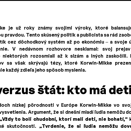
ke je už roky známy svojimi výroky, ktoré balansuj
u pravdou. Tento skúsený politik a publicista sa rád zaob
itík cez dôchodkový systém až po ekonómiu – a svoje 
nie. V nedávnom rozhovore nesklamal: svoj prejav
 niektorých rozosmiali až k slzám a iných zaskočili.
v sa však skrývajú tézy, ktoré Korwin-Mikke prezen
nie každý zdieľa jeho spôsob myslenia.
verzus štát: kto má det
och nízkej pôrodnosti v Európe Korwin-Mikke vo svo
ysvetlenia. Argument, že si dnešní mladí ľudia nemôžu do
„Vždy to boli chudobní, ktorí mali deti, nie bohatí,“
k
cké skutočnosti.
„Tvrdenie, že si ľudia nemôžu dovo