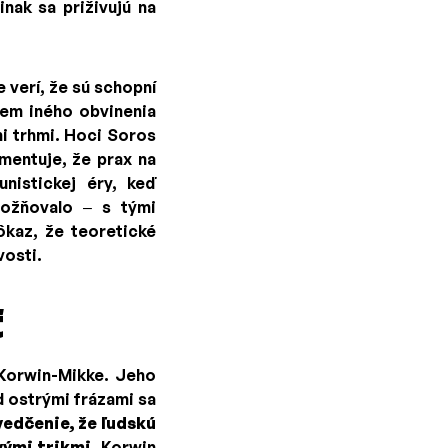
nak sa priživujú na
 verí, že sú schopní
em iného obvinenia
i trhmi. Hoci Soros
mentuje, že prax na
nistickej éry, keď
možňovalo – s tými
ôkaz, že teoretické
vosti.
ť
 Korwin-Mikke. Jeho
d ostrými frázami sa
vedčenie, že ľudskú
vými trikmi
. Korwin