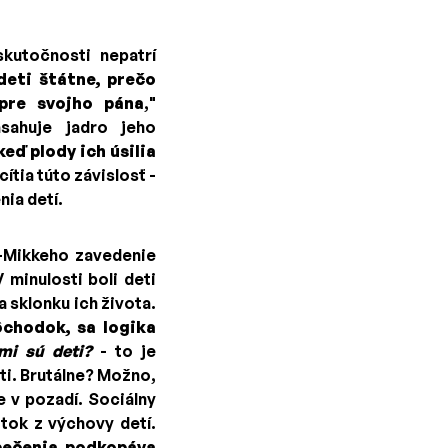
kutočnosti nepatrí
deti štátne, prečo
pre svojho pána
,"
sahuje jadro jeho
eď plody ich úsilia
tia túto závislosť -
ia detí.
n-Mikkeho zavedenie
 minulosti boli deti
a sklonku ich života.
ôchodok, sa logika
mi sú deti?
- to je
ti. Brutálne? Možno,
 v pozadí. Sociálny
tok z výchovy detí.
pečenia podkopáva