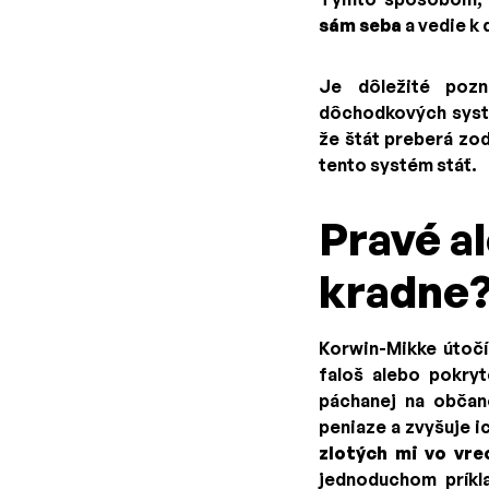
sám seba
a vedie k 
Je dôležité pozn
dôchodkových syst
že štát preberá zo
tento systém stáť.
Pravé al
kradne
Korwin-Mikke útočí
faloš alebo pokry
páchanej na občan
peniaze a zvyšuje i
zlotých mi vo vre
jednoduchom príkla