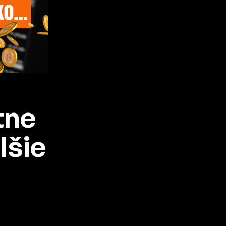
tne
lšie