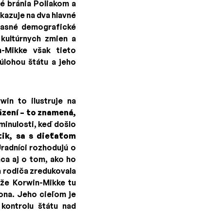
é bránia Poliakom a
kazuje na dva hlavné
časné demografické
 kultúrnych zmien a
n-Mikke však tieto
úlohou štátu a jeho
in to ilustruje na
zení – to znamená,
minulosti, keď došlo
tik, sa s dieťaťom
radníci rozhodujú o
ca aj o tom, ako ho
 rodiča zredukovala
 že Korwin-Mikke tu
ona. Jeho cieľom je
kontrolu štátu nad