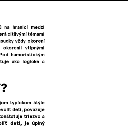
ú na hranici medzi
erá citlivými témami
úsudky vždy okorení
 okorenil vtipnými
 Pod humoristickým
tuje ako logické a
i?
jom typickom štýle
voliť deti, považuje
onštatuje triezvo a
liť deti, je úplný