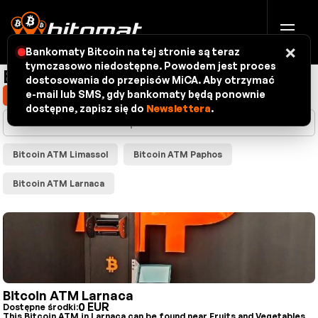
×
Bankomaty Bitcoin na tej stronie są teraz
tymczasowo niedostępne. Powodem jest proces
Bitomaty - mapa
dostosowania do przepisów MiCA. Aby otrzymać
e-mail lub SMS, gdy bankomaty będą ponownie
Pokaż moją lokalizację
dostępne, zapisz się do
Newslettera
.
Bitcoin ATM Limassol
Bitcoin ATM Paphos
Bitcoin ATM Larnaca
Bitcoin ATM Larnaca
0 EUR
Dostępne środki:
This Bitcoin ATM in Larnaca can be found near Fruits and Vegetables