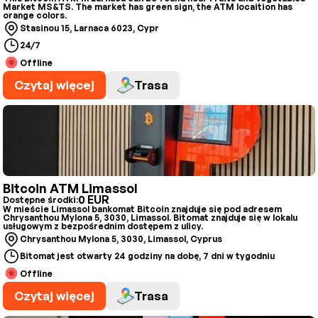
Market MS&TS. The market has green sign, the ATM locaition has
orange colors.
Stasinou 15, Larnaca 6023, Cypr
24/7
Offline
Czytaj więcej
Trasa
Bitcoin ATM Limassol
0 EUR
Dostępne środki:
W mieście Limassol bankomat Bitcoin znajduje się pod adresem
Chrysanthou Mylona 5, 3030, Limassol. Bitomat znajduje się w lokalu
usługowym z bezpośrednim dostępem z ulicy.
Chrysanthou Mylona 5, 3030, Limassol, Cyprus
Bitomat jest otwarty 24 godziny na dobę, 7 dni w tygodniu
Offline
Czytaj więcej
Trasa