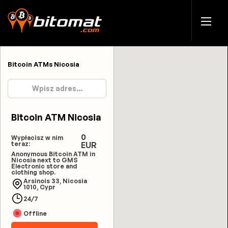
Bitcoin ATMs Nicosia
Bitcoin ATM Nicosia
0
Wypłacisz w nim
teraz:
EUR
Anonymous Bitcoin ATM in
Nicosia next to GMS
Electronic store and
clothing shop.
Arsinois 33, Nicosia
1010, Cypr
24/7
Offline