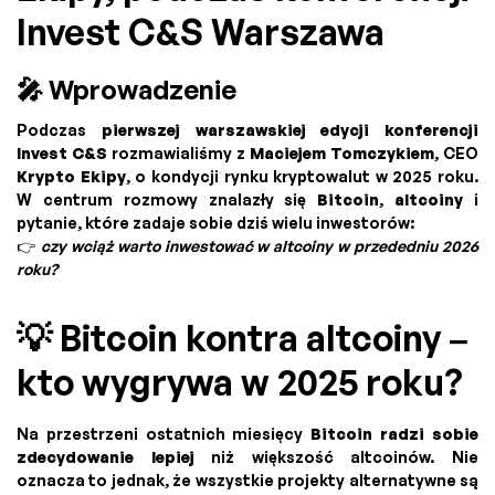
Invest C&S Warszawa
🎤 Wprowadzenie
Podczas
pierwszej warszawskiej edycji konferencji
Invest C&S
rozmawialiśmy z
Maciejem Tomczykiem
, CEO
Krypto Ekipy
, o kondycji rynku kryptowalut w 2025 roku.
W centrum rozmowy znalazły się
Bitcoin
,
altcoiny
i
pytanie, które zadaje sobie dziś wielu inwestorów:
👉
czy wciąż warto inwestować w altcoiny w przededniu 2026
roku?
💡 Bitcoin kontra altcoiny –
kto wygrywa w 2025 roku?
Na przestrzeni ostatnich miesięcy
Bitcoin radzi sobie
zdecydowanie lepiej
niż większość altcoinów. Nie
oznacza to jednak, że wszystkie projekty alternatywne są