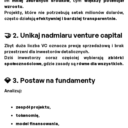
Im
mniej zebranych środków
, tym
większy potencjał
wzrostu
.
Projekty, które nie potrzebują setek milionów dolarów,
często działają
efektywniej i bardziej transparentnie
.
🤝 2. Unikaj nadmiaru venture capital
Zbyt duża liczba VC oznacza presję sprzedażową i brak
przestrzeni dla inwestorów detalicznych.
Dziś inwestorzy coraz częściej wybierają
zbiórki
społecznościowe
, gdzie zasady są
równe dla wszystkich
.
💎 3. Postaw na fundamenty
Analizuj:
zespół projektu
,
tokenomię
,
model finansowania
,