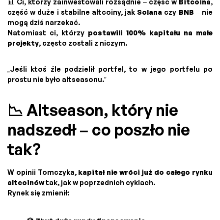
📊 Ci, którzy zainwestowali rozsądnie – część w
Bitcoina
,
część w duże i stabilne altcoiny, jak
Solana
czy
BNB
– nie
mogą dziś narzekać.
Natomiast ci, którzy
postawili 100% kapitału na małe
projekty
, często zostali z niczym.
„Jeśli ktoś źle podzielił portfel, to w jego portfelu po
prostu nie było altseasonu.”
📉 Altseason, który nie
nadszedł – co poszło nie
tak?
W opinii Tomczyka,
kapitał nie wróci już do całego rynku
altcoinów
tak, jak w poprzednich cyklach.
Rynek się zmienił: