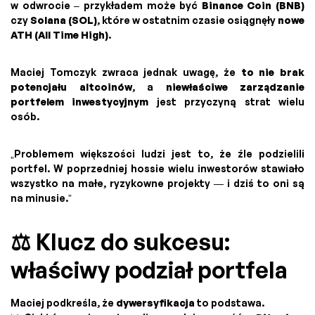
w odwrocie – przykładem może być
Binance Coin (BNB)
czy
Solana (SOL)
, które w ostatnim czasie osiągnęły
nowe
ATH (All Time High)
.
Maciej Tomczyk zwraca jednak uwagę, że
to nie brak
potencjału altcoinów
, a
niewłaściwe zarządzanie
portfelem inwestycyjnym
jest przyczyną strat wielu
osób.
„Problemem większości ludzi jest to, że źle podzielili
portfel. W poprzedniej hossie wielu inwestorów stawiało
wszystko na małe, ryzykowne projekty — i dziś to oni są
na minusie.”
⚖️ Klucz do sukcesu:
właściwy podział portfela
Maciej podkreśla, że
dywersyfikacja
to podstawa.