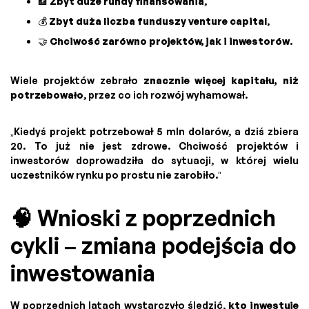
🏦
Zbyt duże rundy finansowania
,
💰
Zbyt duża liczba funduszy venture capital
,
🤝
Chciwość zarówno projektów, jak i inwestorów
.
Wiele projektów zebrało
znacznie więcej kapitału, niż
potrzebowało
, przez co ich rozwój wyhamował.
„Kiedyś projekt potrzebował 5 mln dolarów, a dziś zbiera
20. To już nie jest zdrowe. Chciwość projektów i
inwestorów doprowadziła do sytuacji, w której wielu
uczestników rynku po prostu nie zarobiło.”
🧠 Wnioski z poprzednich
cykli – zmiana podejścia do
inwestowania
W poprzednich latach wystarczyło śledzić,
kto inwestuje