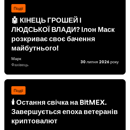
Події
🤖 КІНЕЦЬ ГРОШЕЙ І
ЛЮДСЬКОЇ ВЛАДИ? Ілон Маск
розкриває своє бачення
майбутнього!
Марк
30 липня 2026 року
Фахівець
Події
🕯️ Остання свічка на BitMEX.
Завершується епоха ветеранів
криптовалют