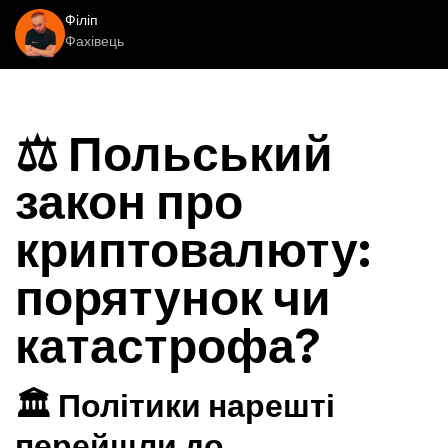
Філіп
Фахівець
⚖️ Польський
закон про
криптовалюту:
порятунок чи
катастрофа?
🏛️ Політики нарешті
перейшли до