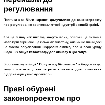
регулювання
Політики з-за Вісли
нарешті долучилися до законопроекту
про регулювання криптовалютної індустрії в нашій країні
.
Краще пізно, ніж ніколи, кажуть вони
, оскільки це питання
мало бути вирішене ще кілька місяців тому, але ми не тільки досі
не маємо регулювання цифрових активів, але й план уряду
щодо них
віщує катастрофу для бізнесу в цій галузі
.
В останньому епізоді "
Почуте під бітоматом
" я беруся за цю
тему і пояснюю
, яка загроза криється для польських
підприємців у цьому секторі
.
Праві обурені
законопроектом про