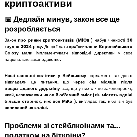
криптоактиви
📅 Дедлайн минув, закон все ще
розробляється
Закон
про ринки криптоактивів (MiCa
) набув чинності
30
грудня 2024
року. До цієї дати
країни-члени Європейського
Союзу
мали імплементувати відповідні директиви у своє
національне законодавство.
Наші шановні політики у Вейському
парламенті так довго
відкладали це питання, що через
сім місяців після
вищезгаданого дедлайну
все, що у них є - це законопроект,
який,
незважаючи на свій об'ємний зміст (
він
містить вдвічі
більше сторінок, ніж вся МіКа
), виглядає так, ніби він був
написаний на коліні
.
Проблеми зі стейблкоінами та...
податком на біткоіни?