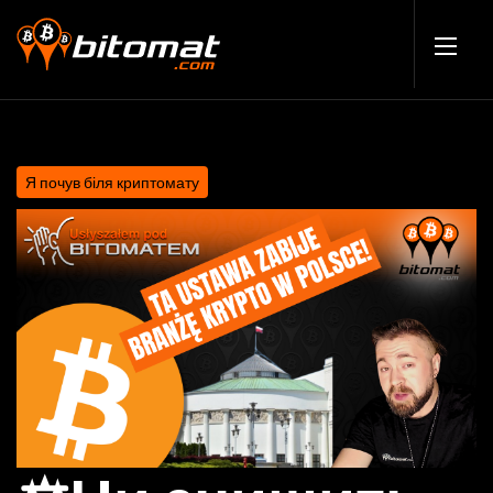
Я почув біля криптомату