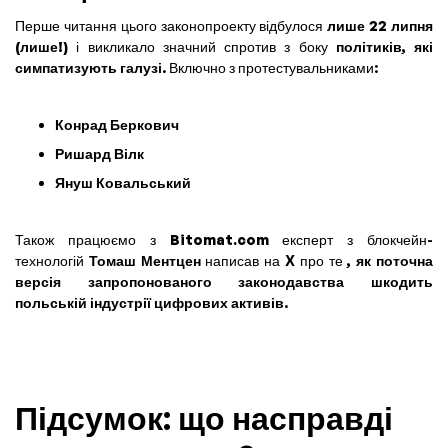
Перше читання цього законопроекту відбулося
лише 22 липня
(лише!)
і викликало значний спротив з боку
політиків, які
симпатизують галузі
. Включно з протестувальниками:
Конрад Беркович
Ришард Вілк
Януш Ковальський
Також працюємо з
Bitomat.com
експерт з блокчейн-
технологій
Томаш Ментцен
написав на X про те
, як поточна
версія запропонованого законодавства шкодить
польській індустрії цифрових активів
.
Підсумок: що насправді