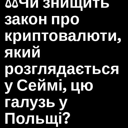
⚖️Чи знищить
закон про
криптовалюти,
який
розглядається
у Сеймі, цю
галузь у
Польщі?