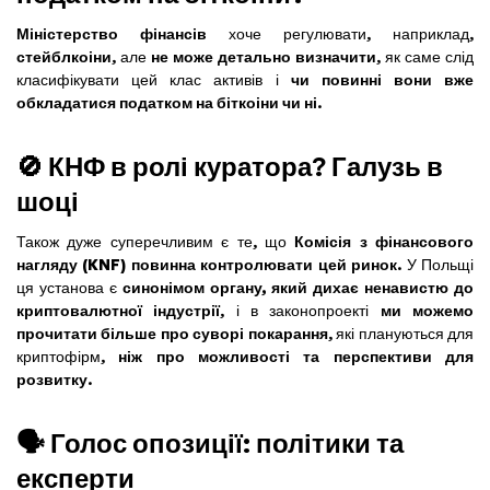
Міністерство фінансів
хоче регулювати, наприклад,
стейблкоіни
, але
не може детально визначити
, як саме слід
класифікувати цей клас активів і
чи повинні вони вже
обкладатися податком на біткоіни чи ні
.
🚫 КНФ в ролі куратора? Галузь в
шоці
Також дуже суперечливим є те, що
Комісія з фінансового
нагляду (KNF) повинна контролювати цей ринок
. У Польщі
ця установа є
синонімом органу, який дихає ненавистю до
криптовалютної індустрії
, і в законопроекті
ми можемо
прочитати більше про суворі покарання
, які плануються для
криптофірм,
ніж про можливості та перспективи для
розвитку
.
🗣️ Голос опозиції: політики та
експерти