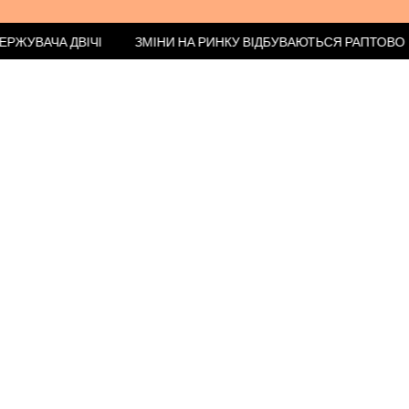
 ОДЕРЖУВАЧА ДВІЧІ
ЗМІНИ НА РИНКУ ВІДБУВАЮТЬСЯ РАПТ
ІДЕНТИФІКАТОР
КОНТРОЛЕРА
Адміністратором ваших персональних даних є
Fujara
Networks s.r.o.
, що знаходиться за адресою
: Vajnorská
100/B, Bratislava - mestská časť Nové Mesto 831 04
,
IČO
: 56 366 451
,
DIČ: 2122294636.
Ми обробляємо дані відповідно до чинного законодавства
Європейського Союзу та, зокрема, місцевого законодавства:
Регламент (ЄС) 2016/679 Європейського Парламенту та