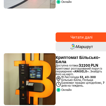
Онлайн
Читати далі
Маршрут
Криптомат Більсько-
Бяла
32200 PLN
Доступна готівка:
Криптомат розташований поруч із
перукарнею «ANGELS». Знайдіть
його на карті.
11 Листопада 53, 43-300
Більсько-Бяла, Польща
Банкомат працює цілодобово, 7
днів на тиждень.
Онлайн