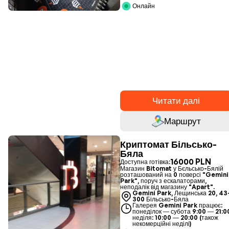
Онлайн
Читати далі
Маршрут
Криптомат Більсько-
Бяла
16000 PLN
Доступна готівка:
Магазин Bitomat у Бєльсько-Бялій
розташований на 0 поверсі "Gemini
Park", поруч з ескалаторами,
неподалік від магазину "Apart".
Gemini Park, Лещинська 20, 43
300 Більсько-Бяла
Галерея Gemini Park працює:
понеділок — субота 9:00 — 21:0
неділя: 10:00 — 20:00 (також
некомерційні неділі)