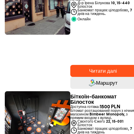
Д-р Ірена Білунова 10, 15-440
Білосток
Банкомат працює цілодобово, 7
днів на тиждень.
Онлайн
Читати далі
Маршрут
Біткоїн-банкомат
Білосток
1500 PLN
Доступна готівка:
Бітомат розташований поруч з нічни
магазином Bimbeer Monopoly, з
прямим входом з вулиці.
Свєнтоґо Єжеґо 22, 15-001
Білосток
Банкомат працює цілодобово, 7
днів на тиждень