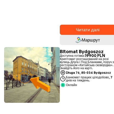
Читати далі
Маршрут
Bitomat Bydgoszcz
19900 PLN
Доступна готівка:
Криптомат розташований на розі
вулиць Длуга і Под Бланками, поруч 
рестораном «Китайська сковорідка».
Знайдіть його на карті.
Długa 76, 85-034 Bydgoszcz
Банкомат працює цілодобово, 7
днів на тиждень.
Онлайн