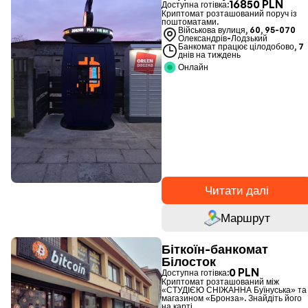
16850 PLN
Доступна готівка:
Криптомат розташований поруч із
поштоматами.
Військова вулиця, 60, 95-070
Олександрів-Лодзький
Банкомат працює цілодобово, 7
днів на тиждень
Онлайн
Читати далі
Маршрут
Біткоїн-банкомат
Білосток
0 PLN
Доступна готівка:
Криптомат розташований між
«СТУДІЄЮ СНІЖАННА Буїнуська» та
магазином «Бронза». Знайдіть його
на карті.