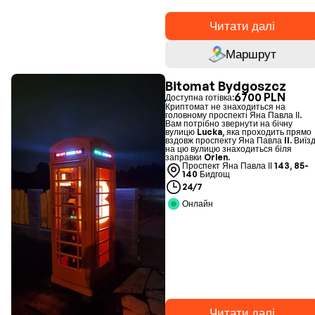
Читати далі
Маршрут
Bitomat Bydgoszcz
6700 PLN
Доступна готівка:
Криптомат не знаходиться на
головному проспекті Яна Павла ІІ.
Вам потрібно звернути на бічну
вулицю Lucka, яка проходить прямо
вздовж проспекту Яна Павла II. Виїз
на цю вулицю знаходиться біля
заправки Orlen.
Проспект Яна Павла ІІ 143, 85-
140 Бидгощ
24/7
Онлайн
Читати далі