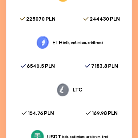
225070 PLN
244430 PLN
ETH
(eth, optimism, arbitrum)
6540.5 PLN
7183.8 PLN
LTC
154.76 PLN
169.98 PLN
USDT
(eth, optimism, arbitrum, trx)