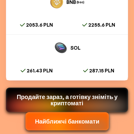
BNB
(bsc)
2053.6 PLN
2255.6 PLN
SOL
261.43 PLN
287.15 PLN
Продайте зараз, а готівку зніміть у
криптоматі
Найближчі банкомати