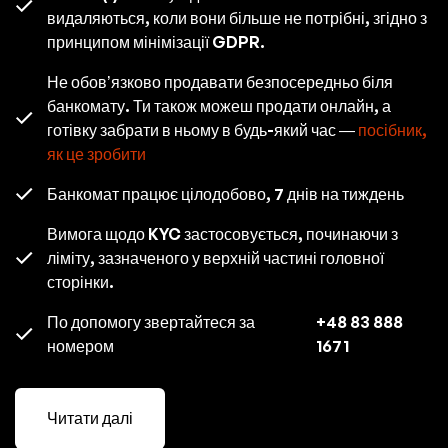
видаляються, коли вони більше не потрібні, згідно з
принципом мінімізації GDPR.
Не обов’язково продавати безпосередньо біля
банкомату. Ти також можеш продати онлайн, а
готівку забрати в ньому в будь-який час —
посібник,
як це зробити
Банкомат працює цілодобово, 7 днів на тиждень
Вимога щодо KYC застосовується, починаючи з
ліміту, зазначеного у верхній частині головної
сторінки.
По допомогу звертайтеся за
+48 83 888
номером
1671
Читати далі