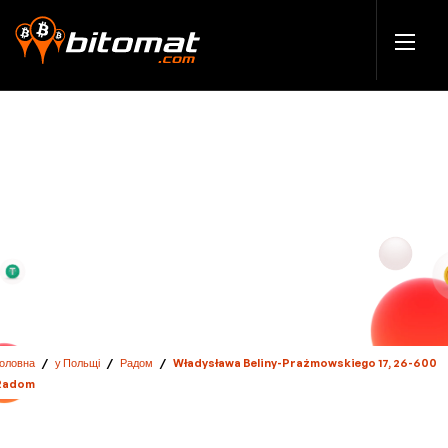
Головна
/
у Польщі
/
Радом
/
Władysława Beliny-Prażmowskiego 17, 26-600
Radom