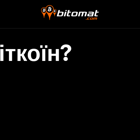
іткоїн?