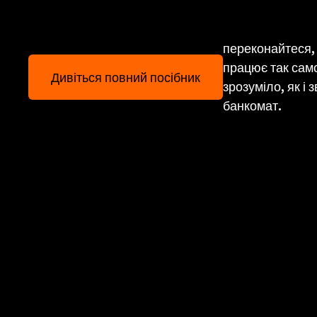
переконайтеся,
працює так само
Дивіться повний посібник
зрозуміло, як і
банкомат.