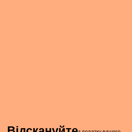
Відскануйте
з додатку вашого