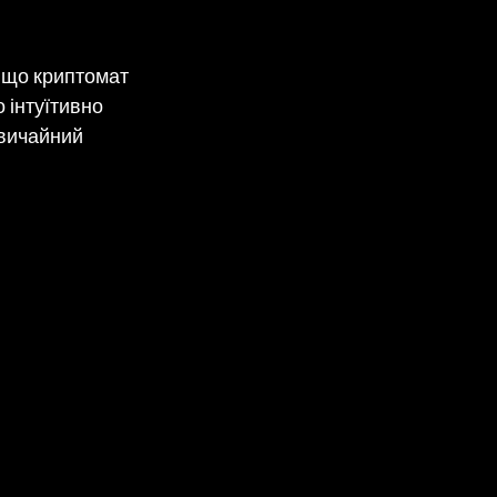
 що криптомат
 інтуїтивно
 звичайний