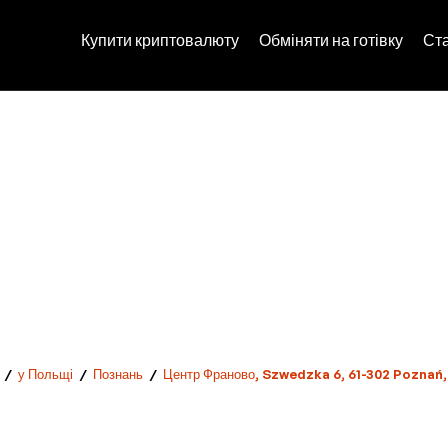
Купити криптовалюту
Обміняти на готівку
Ст
/
у Польщі
/
Познань
/
Центр Франово, Szwedzka 6, 61-302 Poznań,