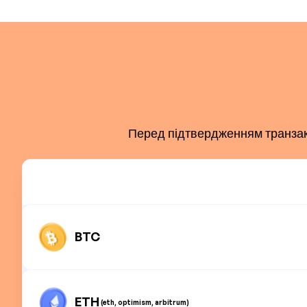
Перед підтвердженням транзакці
BTC
ETH
(eth, optimism, arbitrum)