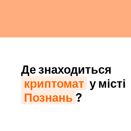
Де знаходиться
криптомат
у місті
Познань
?