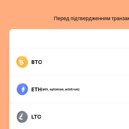
Перед підтвердженням транзакці
BTC
ETH
(eth, optimism, arbitrum)
LTC