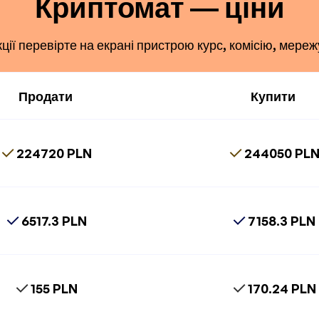
Криптомат — ціни
ї перевірте на екрані пристрою курс, комісію, мереж
Продати
Купити
224720 PLN
244050 PL
6517.3 PLN
7158.3 PLN
155 PLN
170.24 PLN