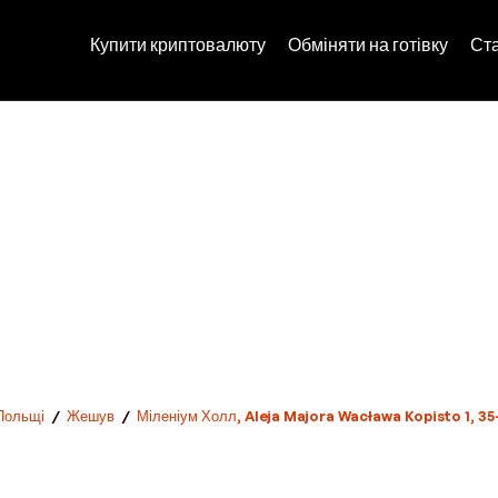
Купити криптовалюту
Обміняти на готівку
Ст
Польщі
/
Жешув
/
Міленіум Холл, Aleja Majora Wacława Kopisto 1, 3