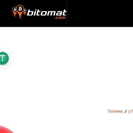
Головна
/
у 