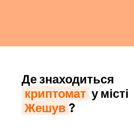
Де знаходиться
криптомат
у місті
Жешув
?