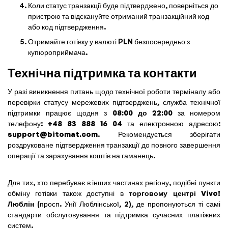
Коли статус транзакції буде підтверджено, поверніться до
пристрою та відскануйте отриманий транзакційний код
або код підтвердження.
Отримайте готівку у валюті PLN безпосередньо з
купюроприймача.
Технічна підтримка та контакти
У разі виникнення питань щодо технічної роботи терміналу або
перевірки статусу мережевих підтверджень, служба технічної
підтримки працює щодня з
08:00 до 22:00
за номером
телефону:
+48 83 888 16 04
та електронною адресою:
support@bitomat.com
. Рекомендується зберігати
роздруковане підтвердження транзакції до повного завершення
операції та зарахування коштів на гаманець.
Для тих, хто перебуває в інших частинах регіону, подібні пункти
обміну готівки також доступні в
торговому центрі Vivo!
Люблін
(просп. Унії Люблінської, 2), де пропонуються ті самі
стандарти обслуговування та підтримка сучасних платіжних
систем.