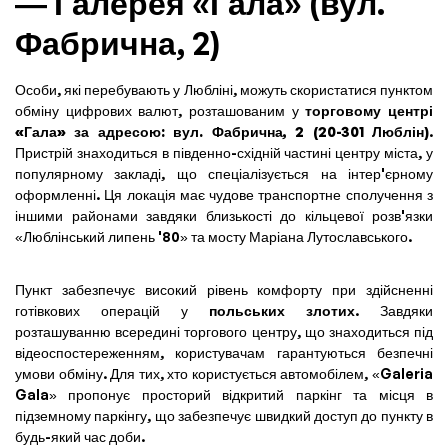
— Галерея «Гала» (вул.
Фабрична, 2)
Особи, які перебувають у Любліні, можуть скористатися пунктом
обміну цифрових валют, розташованим у
торговому центрі
«Гала» за адресою: вул. Фабрична, 2 (20-301 Люблін)
.
Пристрій знаходиться в південно-східній частині центру міста, у
популярному закладі, що спеціалізується на інтер'єрному
оформленні. Ця локація має чудове транспортне сполучення з
іншими районами завдяки близькості до кільцевої розв'язки
«Люблінський липень '80» та мосту Маріана Лутославського.
Пункт забезпечує високий рівень комфорту при здійсненні
готівкових операцій у
польських злотих
. Завдяки
розташуванню всередині торгового центру, що знаходиться під
відеоспостереженням, користувачам гарантуються безпечні
умови обміну. Для тих, хто користується автомобілем, «Galeria
Gala» пропонує просторий відкритий паркінг та місця в
підземному паркінгу, що забезпечує швидкий доступ до пункту в
будь-який час доби.