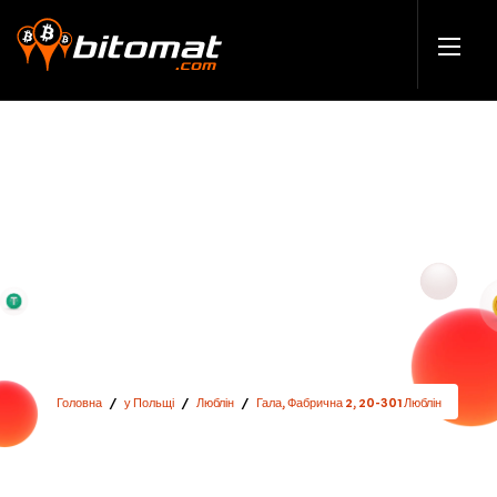
Головна
/
у Польщі
/
Люблін
/
Гала, Фабрична 2, 20-301 Люблін