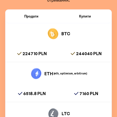
Продати
Купити
BTC
224710 PLN
244040 PLN
ETH
(eth, optimism, arbitrum)
6518.8 PLN
7160 PLN
LTC