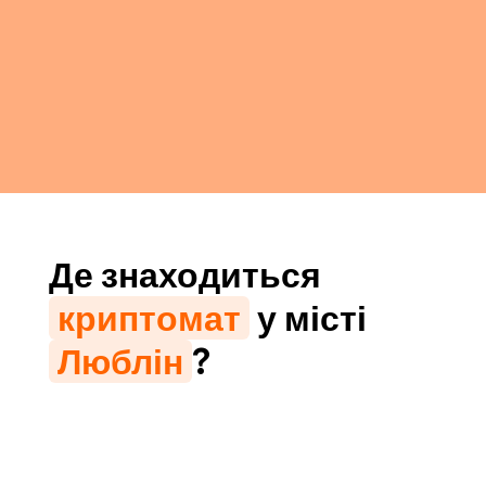
Де знаходиться
криптомат
у місті
Люблін
?