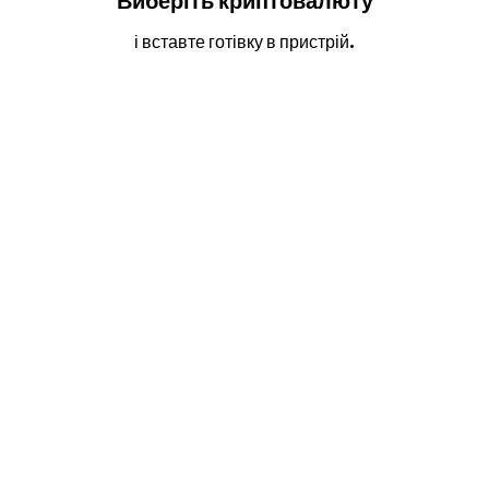
Виберіть криптовалюту
і вставте готівку в пристрій.
2
3