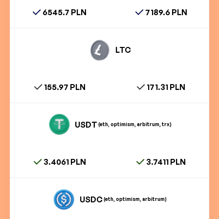
6545.7 PLN
7189.6 PLN
LTC
155.97 PLN
171.31 PLN
USDT
(eth, optimism, arbitrum, trx)
3.4061 PLN
3.7411 PLN
USDC
(eth, optimism, arbitrum)