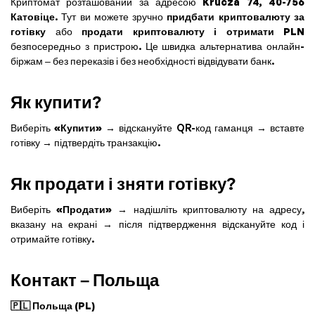
Криптомат розташований за адресою
Krucza 74, 40-756
Катовіце
. Тут ви можете зручно
придбати криптовалюту за
готівку
або
продати криптовалюту і отримати PLN
безпосередньо з пристрою. Це швидка альтернатива онлайн-
біржам – без переказів і без необхідності відвідувати банк.
Як купити?
Виберіть
«Купити»
→ відскануйте QR-код гаманця → вставте
готівку → підтвердіть транзакцію.
Як продати і зняти готівку?
Виберіть
«Продати»
→ надішліть криптовалюту на адресу,
вказану на екрані → після підтвердження відскануйте код і
отримайте готівку.
Контакт – Польща
🇵🇱 Польща (PL)