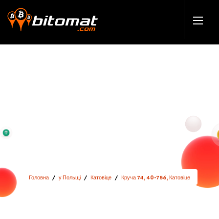
Головна
/
у Польщі
/
Катовіце
/
Круча 74, 40-756, Катовіце