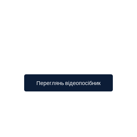
3
Переглянь відеопосібник