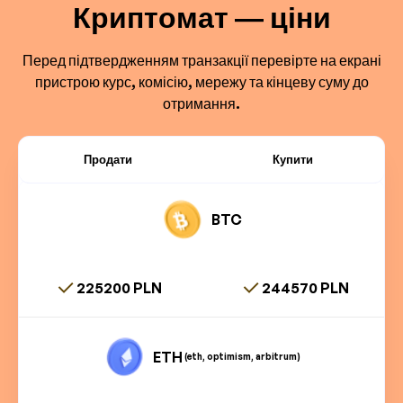
Криптомат — ціни
Перед підтвердженням транзакції перевірте на екрані
пристрою курс, комісію, мережу та кінцеву суму до
отримання.
Продати
Купити
BTC
225200 PLN
244570 PLN
ETH
(eth, optimism, arbitrum)