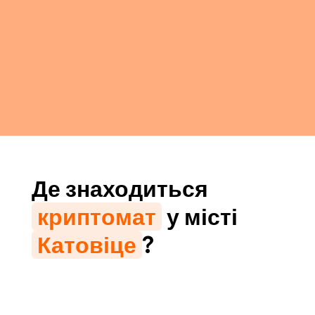
Де знаходиться
криптомат
у місті
Катовіце
?