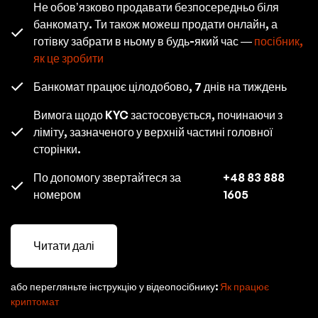
Не обов’язково продавати безпосередньо біля
банкомату. Ти також можеш продати онлайн, а
готівку забрати в ньому в будь-який час —
посібник,
як це зробити
Банкомат працює цілодобово, 7 днів на тиждень
Вимога щодо KYC застосовується, починаючи з
ліміту, зазначеного у верхній частині головної
сторінки.
По допомогу звертайтеся за
+48 83 888
номером
1605
Читати далі
або перегляньте інструкцію у відеопосібнику:
Як працює
криптомат