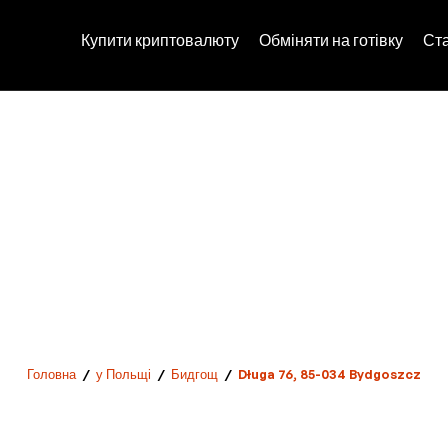
Купити криптовалюту
Обміняти на готівку
Ст
Головна
/
у Польщі
/
Бидгощ
/
Długa 76, 85-034 Bydgoszcz