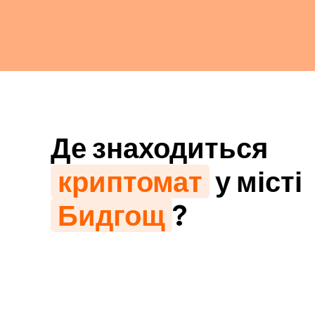
Де знаходиться
криптомат
у місті
Бидгощ
?