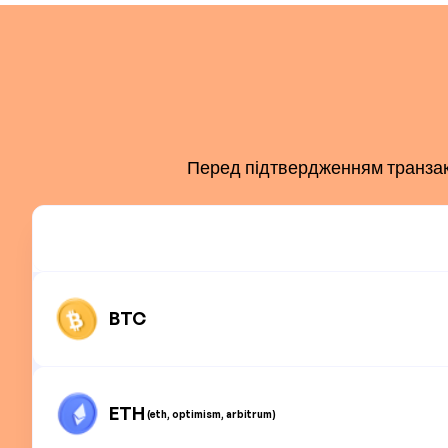
Перед підтвердженням транзакці
BTC
ETH
(eth, optimism, arbitrum)