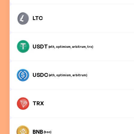
LTC
USDT
(eth, optimism, arbitrum, trx)
USDC
(eth, optimism, arbitrum)
TRX
BNB
(bsc)