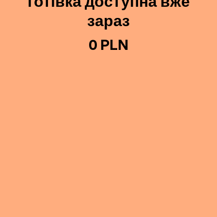
готівка доступна вже
зараз
0 PLN