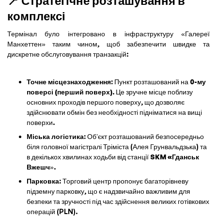
📍 Стратегічне розташування в
комплексі
Термінал було інтегровано в інфраструктуру «Галереї
Манхеттен» таким чином, щоб забезпечити швидке та
дискретне обслуговування транзакцій:
Точне місцезнаходження:
Пункт розташований на
0-му
поверсі (перший поверх)
. Це зручне місце поблизу
основних проходів першого поверху, що дозволяє
здійснювати обмін без необхідності підніматися на вищі
поверхи.
Міська логістика:
Об’єкт розташований безпосередньо
біля головної магістралі Тріміста (Алея Грунвальдзька) та
в декількох хвилинах ходьби від станції
SKM «Гданськ
Вжешч
».
Парковка:
Торговий центр пропонує багаторівневу
підземну парковку, що є надзвичайно важливим для
безпеки та зручності під час здійснення великих готівкових
операцій (PLN).