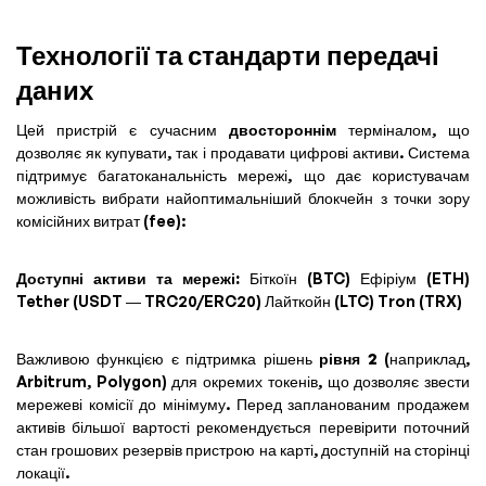
Технології та стандарти передачі
даних
Цей пристрій є сучасним
двостороннім
терміналом, що
дозволяє як купувати, так і продавати цифрові активи. Система
підтримує багатоканальність мережі, що дає користувачам
можливість вибрати найоптимальніший блокчейн з точки зору
комісійних витрат (fee):
Доступні активи та мережі:
Біткоїн (BTC) Ефіріум (ETH)
Tether (USDT — TRC20/ERC20) Лайткойн (LTC) Tron (TRX)
Важливою функцією є підтримка рішень
рівня 2
(наприклад,
Arbitrum, Polygon) для окремих токенів, що дозволяє звести
мережеві комісії до мінімуму. Перед запланованим продажем
активів більшої вартості рекомендується перевірити поточний
стан грошових резервів пристрою на карті, доступній на сторінці
локації.