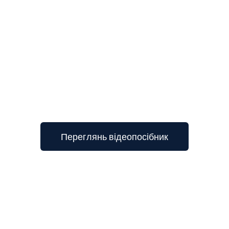
3
Переглянь відеопосібник