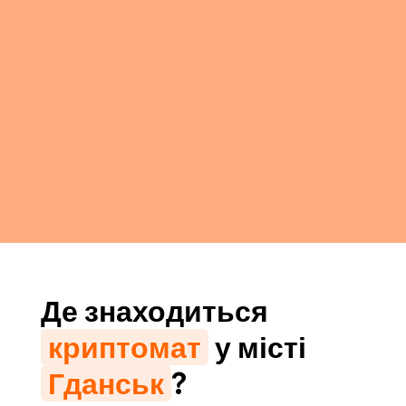
Де знаходиться
криптомат
у місті
Гданськ
?