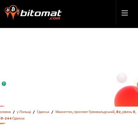
Головна
/
у Польщі
/
Гданськ
/
Манхеттен, проспект Грюнвальдський, 82, рівень 0,
80-244 Гданськ