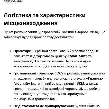
святкові дні.
Логістика та характеристики
місцезнаходження
Пункт розташований у стратегічній частині Старого міста, що
забезпечує чудову транспортну доступність:
Орієнтири:
Термінал розташований у безпосередній
близькості
від торгового центру «Madison»
та
неподалік від
Великого млина
. Це район із дуже
інтенсивним пішохідним та туристичним рухом.
Громадський транспорт:
Об’єкт розташований усього за
кілька хвилин ходьби від транспортного вузла
«Гданськ-
Гловний»
(залізничний вокзал, станція SKM, а також
численні трамвайні та автобусні маршрути), що робить
його легкодоступним для тих, хто користується
громадським транспортом.
Як дістатися та де припаркуватися:
Вулиця Райська