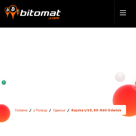
Головна
/
у Польщі
/
Гданськ
/
Rajska 1/5 E, 80-850 Gdańsk