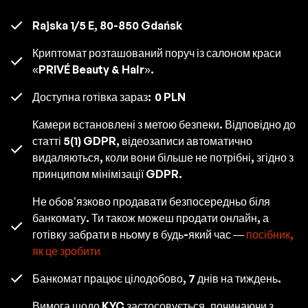
Rajska 1/5 E, 80-850 Gdańsk
Криптомат розташований поруч із салоном краси
«PRIVÉ Beauty & Hair».
Доступна готівка зараз:
0 PLN
Камери встановлені з метою безпеки. Відповідно до
статті 5(1) GDPR, відеозаписи автоматично
видаляються, коли вони більше не потрібні, згідно з
принципом мінімізації GDPR.
Не обов’язково продавати безпосередньо біля
банкомату. Ти також можеш продати онлайн, а
готівку забрати в ньому в будь-який час —
посібник,
як це зробити
Банкомат працює цілодобово, 7 днів на тиждень.
Вимога щодо KYC застосовується, починаючи з