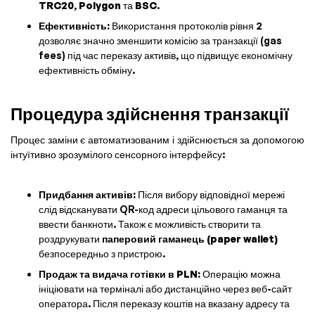
TRC20
,
Polygon
та
BSC
.
Ефективність:
Використання протоколів рівня 2
дозволяє значно зменшити комісію за транзакції (gas
fees) під час переказу активів, що підвищує економічну
ефективність обміну.
Процедура здійснення транзакції
Процес заміни є автоматизованим і здійснюється за допомогою
інтуїтивно зрозумілого сенсорного інтерфейсу:
Придбання активів:
Після вибору відповідної мережі
слід відсканувати QR-код адреси цільового гаманця та
ввести банкноти. Також є можливість створити та
роздрукувати
паперовий гаманець (paper wallet)
безпосередньо з пристрою.
Продаж та видача готівки в PLN:
Операцію можна
ініціювати на терміналі або дистанційно через веб-сайт
оператора. Після переказу коштів на вказану адресу та