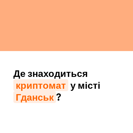
Де знаходиться
криптомат
у місті
Гданськ
?