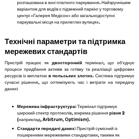
розташована в зоні платного паркування. Найзручнішим
варіантом для водіїв є підземний паркінг у торговому
центрі «Галерея Медісон» або загальнодоступні
паркувальні місця на прилеглих вулицях.
Технічні параметри та підтримка
мережевих стандартів
Пристрій працює як
двосторонній
термінал, що об’єднує
процеси придбання активів за готівку та реалізації цифрових
ресурсів із виплатою
в польських злотих
. Система підтримує
сучасні рішення, що оптимізують час і витрати на передачу
даних:
Мережева інфраструктура:
Термінал підтримує
широкий спектр протоколів, зокрема рішення
рівня 2
(наприклад, Arbitrum, Optimism).
Стандарти передачі даних:
Пристрій сумісний із
поширеними мережевими стандартами, такими як