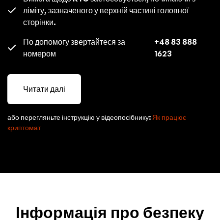
ліміту, зазначеного у верхній частині головної
сторінки.
По допомогу звертайтеся за
+48 83 888
номером
1623
Читати далі
або перегляньте інструкцію у відеопосібнику:
Як працює
криптомат
Інформація про безпеку