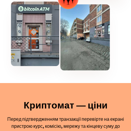
Криптомат — ціни
Перед підтвердженням транзакції перевірте на екрані
пристрою курс, комісію, мережу та кінцеву суму до