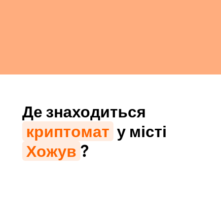
Де знаходиться
криптомат
у місті
Хожув
?