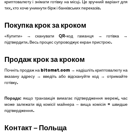
криптовалюту і знімати готівку на місці. Це зручний варіант для
тих, хто хоче уникнути бірж і банківських переказів.
Покупка крок за кроком
«Купити» → сканувати QR-код гаманця → готівка →
підтвердити. Весь процес супроводжує екран пристрою.
Продаж крок за кроком
Почніть продаж на
bitomat.com
→ надішліть криптовалюту на
вказану адресу → введіть або відскануйте код → отримайте
готівку.
Порада:
якщо транзакція вимагає підтвердження мережі, час
може залежати від комісії майнера – вища комісія = швидше
підтвердження.
Контакт – Польща