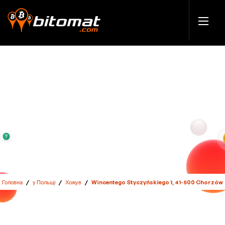
Головна
/
у Польщі
/
Хожув
/
Wincentego Styczyńskiego 1, 41-500 Chorzów