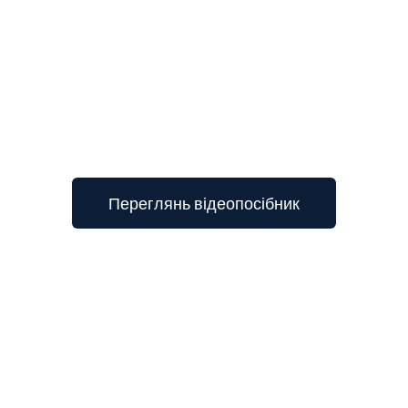
3
Переглянь відеопосібник