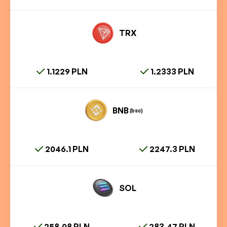
TRX
1.1229 PLN
1.2333 PLN
BNB
(bsc)
2046.1 PLN
2247.3 PLN
SOL
258.08 PLN
283.47 PLN