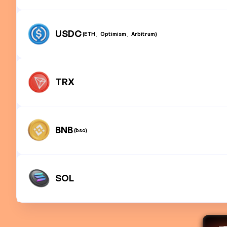
USDC
(ETH、Optimism、Arbitrum)
TRX
BNB
(bsc)
SOL