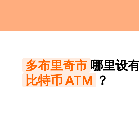
多布里奇市
哪里设
比特币 ATM
？