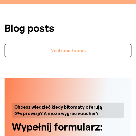
Blog posts
No items found.
Chcesz wiedzieć kiedy bitomaty oferują
0% prowizji? A może wygrać voucher?
Wypełnij formularz: