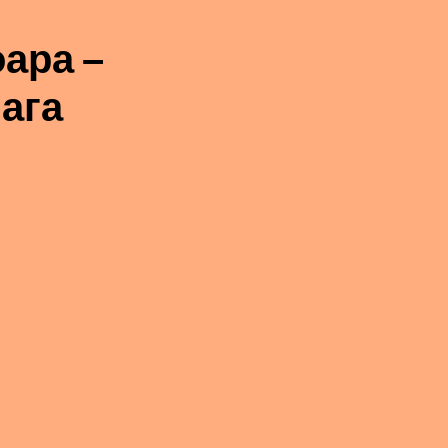
ара –
ага