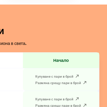
и
иона в света.
Начало
Купуване с пари в брой
Размяна срещу пари в брой
Купуване с пари в брой
Размяна срещу пари в брой