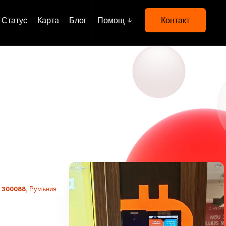
Статус
Карта
Блог
Помощ
Контакт
a 300088, Румъния