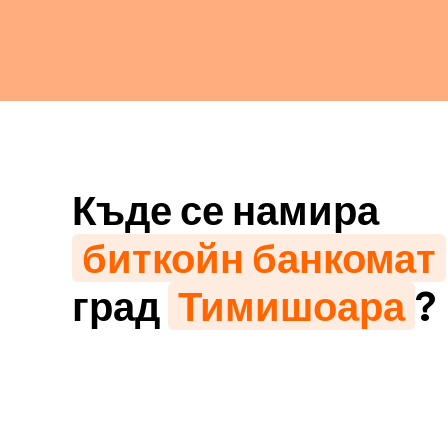
Къде се намира
биткойн банкомат
град
Тимишоара
?