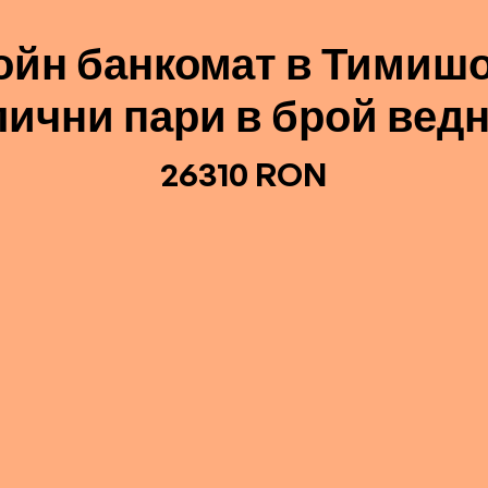
ойн банкомат в Тимишо
лични пари в брой ведн
26310 RON