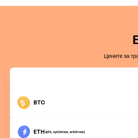
Цените за тр
BTC
ETH
(eth, optimism, arbitrum)