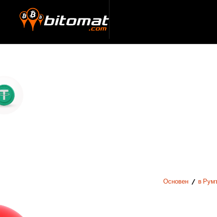
Основен
/
в Рум