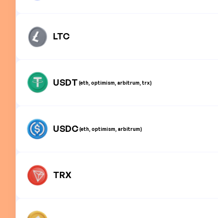
LTC
USDT
(eth, optimism, arbitrum, trx)
USDC
(eth, optimism, arbitrum)
TRX