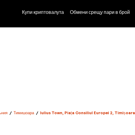
Купи криптовалута
Обмени срещу пари в брой
ъния
/
Тимишоара
/
Iulius Town, Piața Consiliul Europei 2, Timișoar