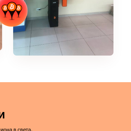
и
иона в света.