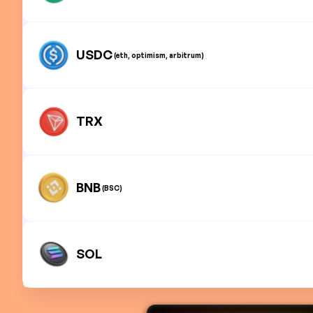
USDC
(eth, optimism, arbitrum)
TRX
BNB
(BSC)
SOL