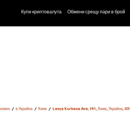
Купи криптовалута
Обмени срещу пари в брой
новен
/
в Украйна
/
Киев
/
Lesya Kurbasa Ave, 19А, Киев, Украйна, 03