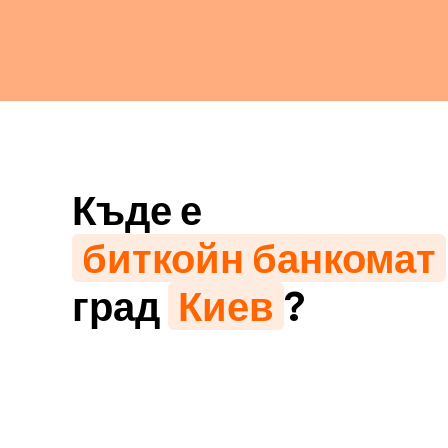
Къде е
биткойн банкомат
град
Киев
?