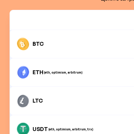
BTC
ETH
(eth, optimism, arbitrum)
LTC
USDT
(eth, optimism, arbitrum, trx)