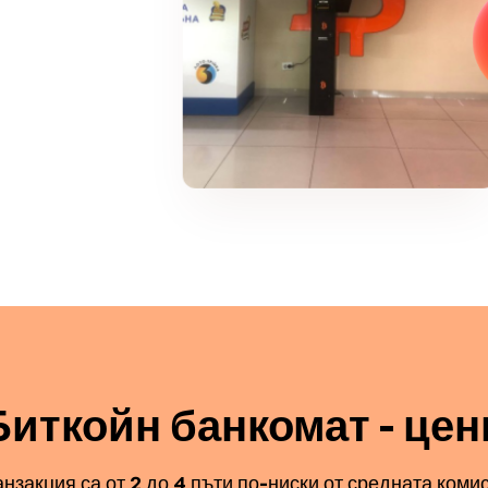
Биткойн банкомат - цен
анзакция са от 2 до 4 пъти по-ниски от средната комис