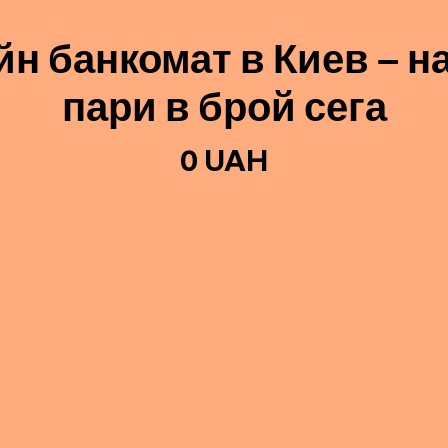
йн банкомат в Киев – н
пари в брой сега
0 UAH