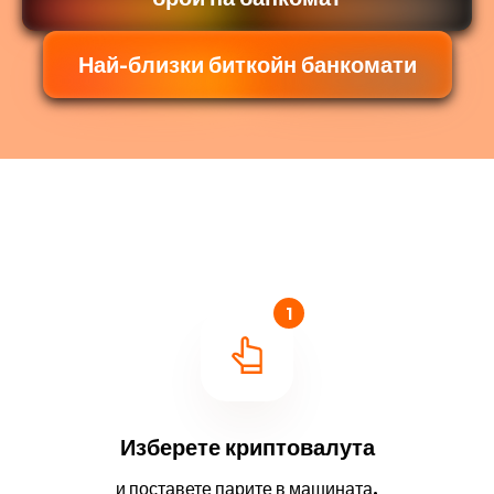
Най-близки биткойн банкомати
1
Изберете криптовалута
и поставете парите в машината.