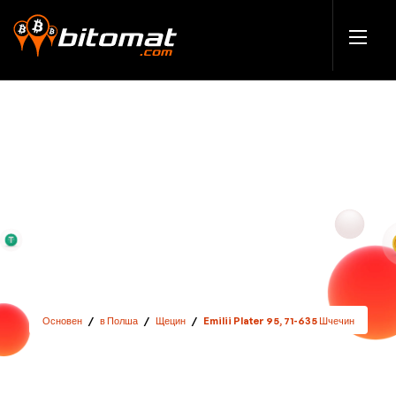
Основен
/
в Полша
/
Щецин
/
Emilii Plater 95, 71-635 Шчечин