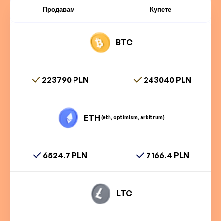
Продавам
Купете
BTC
223790 PLN
243040 PLN
ETH
(eth, optimism, arbitrum)
6524.7 PLN
7166.4 PLN
LTC