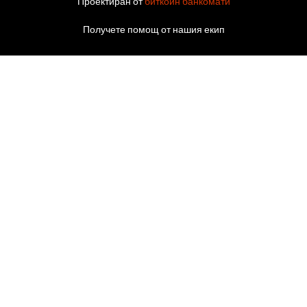
Проектиран от
биткойн банкомати
Получете помощ от нашия екип