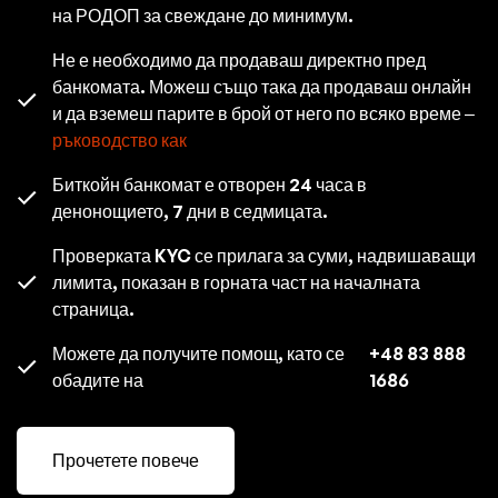
на РОДОП за свеждане до минимум.
Не е необходимо да продаваш директно пред
банкомата. Можеш също така да продаваш онлайн
и да вземеш парите в брой от него по всяко време –
ръководство как
Биткойн банкомат е отворен 24 часа в
денонощието, 7 дни в седмицата.
Проверката KYC се прилага за суми, надвишаващи
лимита, показан в горната част на началната
страница.
Можете да получите помощ, като се
+48 83 888
обадите на
1686
Прочетете повече