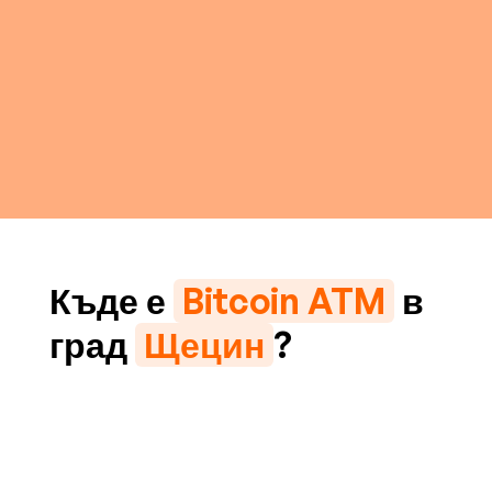
Къде е
Bitcoin ATM
в
град
Щецин
?