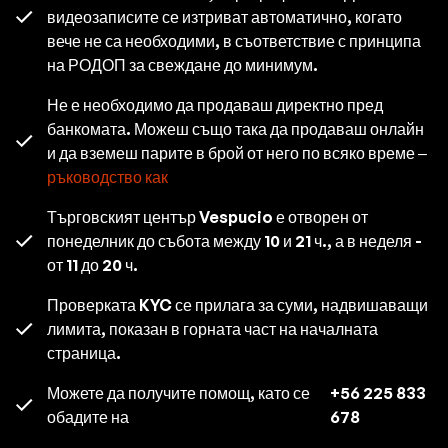
видеозаписите се изтриват автоматично, когато
вече не са необходими, в съответствие с принципа
на РОДОП за свеждане до минимум.
Не е необходимо да продаваш директно пред
банкомата. Можеш също така да продаваш онлайн
и да вземеш парите в брой от него по всяко време –
ръководство как
Търговският център Vespucio е отворен от
понеделник до събота между 10 и 21 ч., а в неделя -
от 11 до 20 ч.
Проверката KYC се прилага за суми, надвишаващи
лимита, показан в горната част на началната
страница.
Можете да получите помощ, като се
+56 225 833
обадите на
678