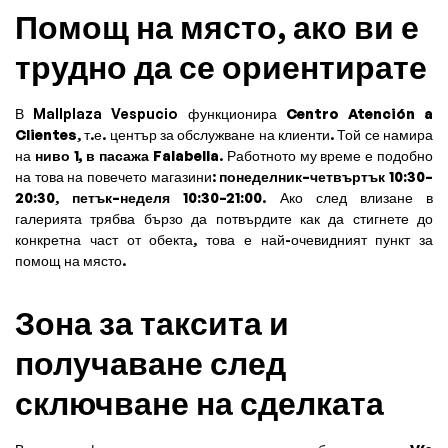
Помощ на място, ако ви е
трудно да се ориентирате
В Mallplaza Vespucio функционира
Centro Atención a
Clientes
, т.е. център за обслужване на клиенти. Той се намира
на
ниво 1, в пасажа Falabella
. Работното му време е подобно
на това на повечето магазини:
понеделник–четвъртък 10:30–
20:30
,
петък–неделя 10:30–21:00
. Ако след влизане в
галерията трябва бързо да потвърдите как да стигнете до
конкретна част от обекта, това е най-очевидният пункт за
помощ на място.
Зона за таксита и
получаване след
сключване на сделката