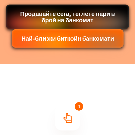
Продавайте сега, теглете пари в
брой на банкомат
Най-близки биткойн банкомати
1