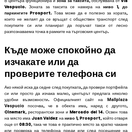
В центъра функционира и
зона за таксита
, обслужвана от
Vía
Vespucio
. Зоната за таксита се намира на
ниво 1, до
паркингите Prosport
. Това може да е полезно за хората,
които не желаят да се връщат с обществен транспорт след
покупките си или планират да поръчат такси от лесно
разпознаваема точка в рамките на търговския център.
Къде може спокойно да
изчакате или да
проверите телефона си
Ако някой иска да седне след покупката, да провери портфейла
си или просто да изчака малко, центърът предлага няколко
удобни възможности. Официалният сайт на Mallplaza
Vespucio посочва, че в обекта има, наред с другото,
Cinemark
, ресторантски зони и
Mercado del 14
. Освен това
на място има
Juan Valdez
на
ниво 1, Prosport
, който отваря
още от
08:30
, така че това е практично място за кратко чакане
или проверка на телефона преди или след посещение на