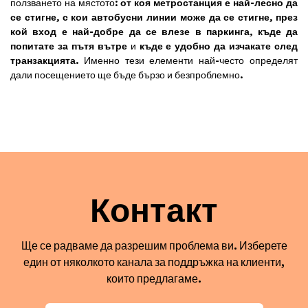
ползването на мястото:
от коя метростанция е най-лесно да
се стигне
,
с кои автобусни линии може да се стигне
,
през
кой вход е най-добре да се влезе в паркинга
,
къде да
попитате за пътя вътре
и
къде е удобно да изчакате след
транзакцията
. Именно тези елементи най-често определят
дали посещението ще бъде бързо и безпроблемно.
Контакт
Ще се радваме да разрешим проблема ви. Изберете
един от няколкото канала за поддръжка на клиенти,
които предлагаме.