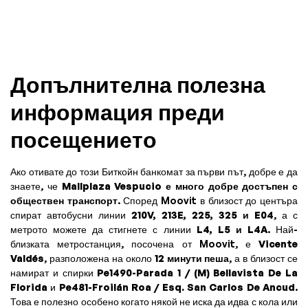
Допълнителна полезна
информация преди
посещението
Ако отивате до този Биткойн банкомат за първи път, добре е да
знаете, че
Mallplaza Vespucio е много добре достъпен с
обществен транспорт
. Според Moovit в близост до центъра
спират автобусни линии
210V, 213E, 225, 325 и E04
, а с
метрото можете да стигнете с линии
L4, L5 и L4A
. Най-
близката метростанция, посочена от Moovit, е
Vicente
Valdés
, разположена на около
12 минути пеша
, а в близост се
намират и спирки
Pe1490-Parada 1 / (M) Bellavista De La
Florida
и
Pe481-Froilán Roa / Esq. San Carlos De Ancud
.
Това е полезно особено когато някой не иска да идва с кола или