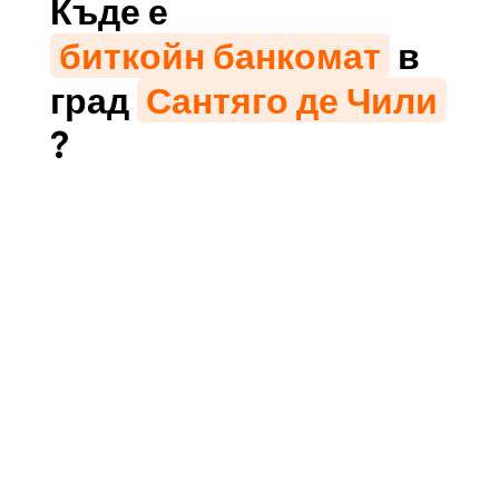
Къде е
биткойн банкомат
в
град
Сантяго де Чили
?