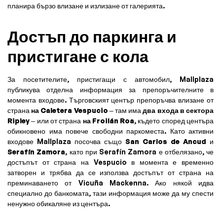
планира бързо влизане и излизане от галерията.
Достъп до паркинга и
пристигане с кола
За посетителите, пристигащи с автомобил, Mallplaza
публикува отделна информация за препоръчителните в
момента входове. Търговският център препоръчва влизане от
страна
на Caletera Vespucio
– там има
два входа в сектора
Ripley
– или от страна
на Froilán Roa
, където според центъра
обикновено има повече свободни паркоместа. Като активни
входове Mallplaza посочва също
San Carlos de Ancud
и
Serafín Zamora
, като при Serafín Zamora е отбелязано, че
достъпът от страна на Vespucio в момента е временно
затворен и трябва да се използва достъпът от страна на
преминаването от Vicuña Mackenna. Ако някой идва
специално до банкомата, тази информация може да му спести
ненужно обикаляне из центъра.