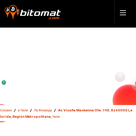
Основен
/
в Чили
/
Ла Флорида
/
Av. Vicuña Mackenna Ote. 7110, 8240000 La
Florida, Región Metropolitana, Чили