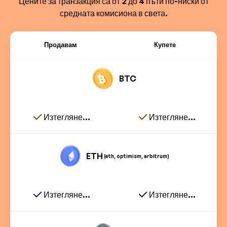
Цените за транзакция са от 2 до 4 пъти по-ниски от
средната комисиона в света.
Продавам
Купете
BTC
Изтегляне...
Изтегляне...
ETH
(eth, optimism, arbitrum)
Изтегляне...
Изтегляне...