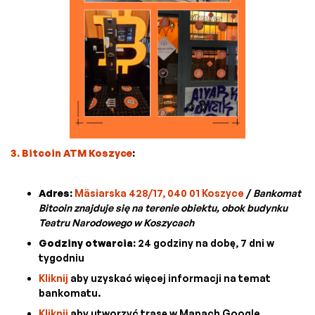
3. Bitcoin ATM Koszyce
:
Adres:
Mäsiarska 428/17, 040 01 Koszyce
/
Bankomat
Bitcoin znajduje się na terenie obiektu, obok budynku
Teatru Narodowego w Koszycach
Godziny otwarcia:
24 godziny na dobę, 7 dni w
tygodniu
Kliknij
aby uzyskać więcej informacji na temat
bankomatu.
Kliknij
aby utworzyć trasę w Mapach Google