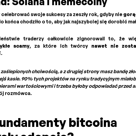
ad: Solana i memecoiny
 celebrować swoje sukcesy za zeszły rok, gdyby nie
gorą
o końca chodziło o to, aby jak najszybciej się dorobić ma
eństwie traderzy całkowicie zignorowali to, że wi
ykłe scamy
, za które ich twórcy
nawet nie zosta
i
.
zaślepionych chciwością, a z drugiej strony masz bandę zło
jejś kasie. 90% tych projektów na rynku tradycyjnym miałob
pierami wartościowymi i trzeba byłoby odpowiadać przed a
ój rozmówca.
fundamenty bitcoina