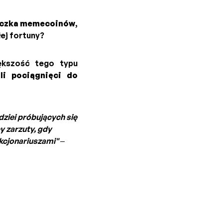
czka memecoinów
,
łej fortuny?
ększość tego typu
li pociągnięci do
dziei próbujących się
y zarzuty, gdy
kcjonariuszami"
–