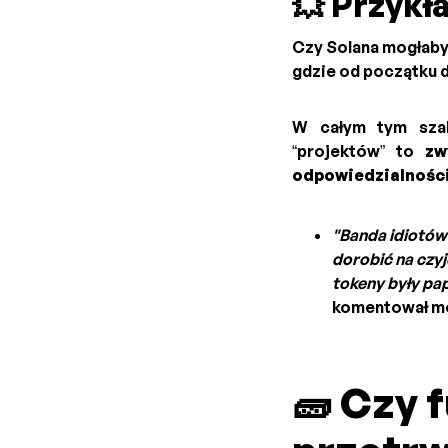
💥 Przykł
Czy Solana mogłaby
gdzie od początku d
W całym tym szal
“projektów” to
zw
odpowiedzialnośc
"Banda idiotów 
dorobić na czy
tokeny były pa
komentował m
🧱 Czy 