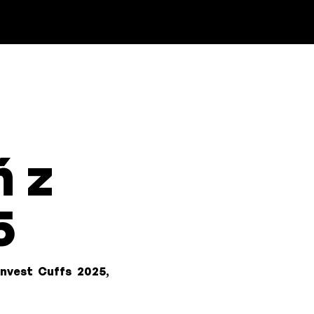
ń z
5
Invest Cuffs 2025
,