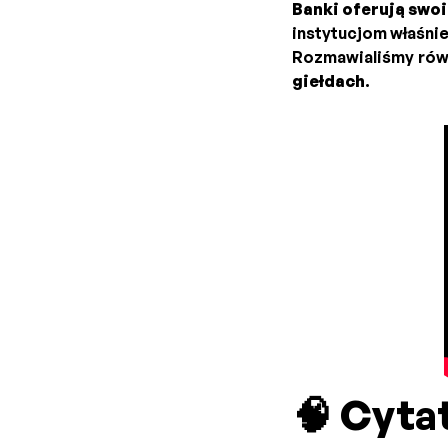
Banki oferują swo
instytucjom właśni
Rozmawialiśmy rów
giełdach
.
🧠 Cyta