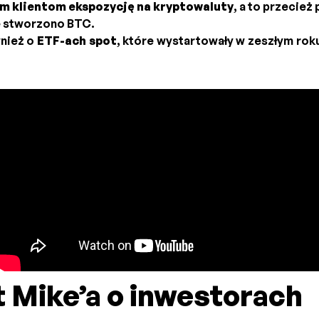
im klientom ekspozycję na kryptowaluty
, a to przecież
e stworzono BTC.
nież o
ETF-ach spot
, które wystartowały w zeszłym rok
t Mike’a o inwestorach