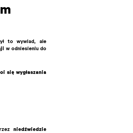
im
ył to wywiad, ale
ji
w odniesieniu do
boi się wygłaszania
przez
niedźwiedzie