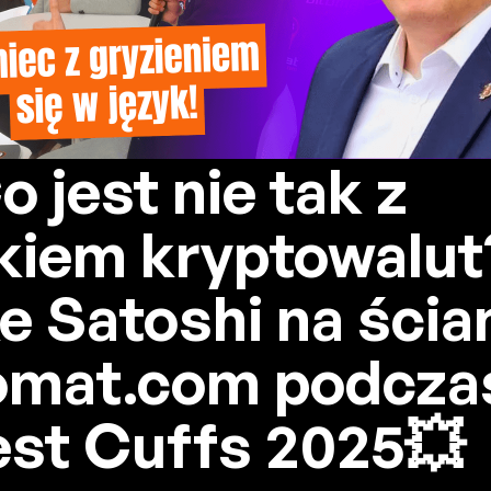
o jest nie tak z
kiem kryptowalut
e Satoshi na ścia
omat.com podcza
est Cuffs 2025💥