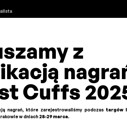
alista
uszamy z
ikacją nagra
st Cuffs 202
cją nagrań, które zarejestrowaliśmy podczas
targów 
Krakowie w dniach
28-29 marca
.