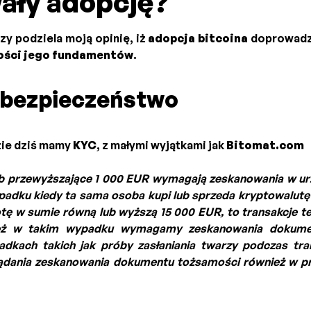
ały adopcję?
zy podziela moją opinię, iż
adopcja bitcoina
doprowadzi
ości jego fundamentów
.
 bezpieczeństwo
zie dziś mamy
KYC
, z małymi wyjątkami jak
Bitomat.com
ub przewyższające 1 000 EUR wymagają zeskanowania w u
adku kiedy ta sama osoba kupi lub sprzeda kryptowalutę 
tę w sumie równą lub wyższą 15 000 EUR, to transakcje te
ież w takim wypadku wymagamy zeskanowania dokume
adkach takich jak próby zasłaniania twarzy podczas tra
ądania zeskanowania dokumentu tożsamości również w p