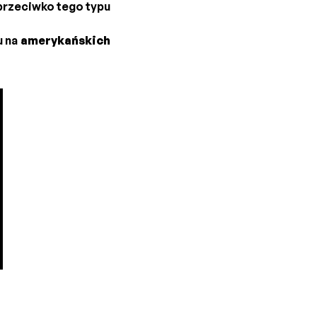
 przeciwko tego typu
u na
amerykańskich