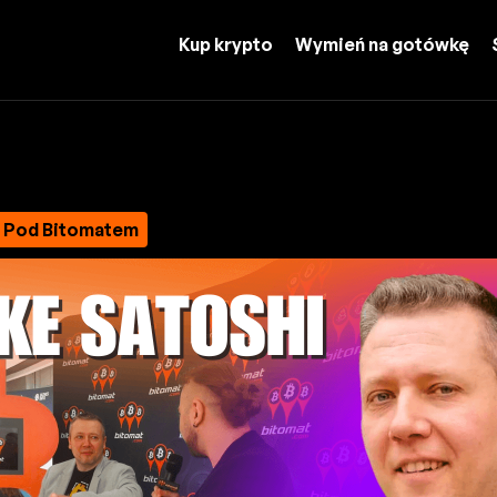
Kup krypto
Wymień na gotówkę
m Pod Bitomatem