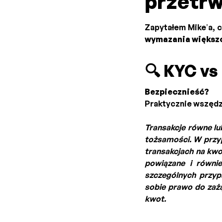
przetrw
Zapytałem Mike’a, c
wymazania większ
🔍 KYC vs
Bezpiecznieść?
Praktycznie wszęd
Transakcje równe l
tożsamości. W przyp
transakcjach na kwo
powiązane i równ
szczególnych przyp
sobie prawo do zaż
kwot.