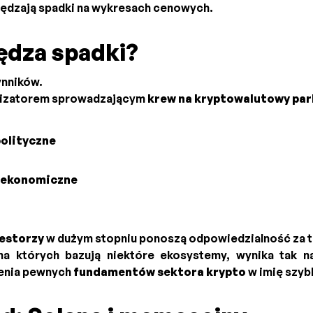
pędzają spadki na wykresach cenowych.
ędza spadki?
ynników.
alizatorem sprowadzającym
krew na kryptowalutowy par
olityczne
oekonomiczne
estorzy
w dużym stopniu ponoszą odpowiedzialność za to,
 na których bazują niektóre ekosystemy, wynika tak
enia pewnych
fundamentów sektora krypto
w imię szyb