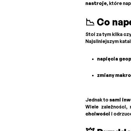
nastroje
, które na
📉 Co nap
Stoi za tym kilka cz
Najsilniejszym kat
napięcia geop
zmiany makr
Jednak to
sami inw
Wiele zależności,
chciwości
i odrzuc