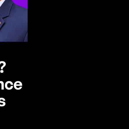
?
nce
s