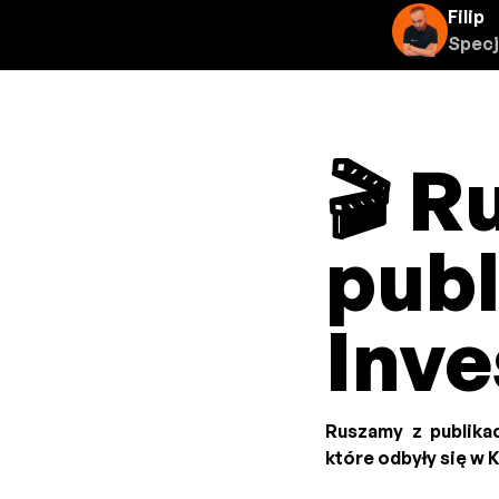
Filip
Specj
🎬 R
publ
Inve
Ruszamy z publika
które odbyły się w 