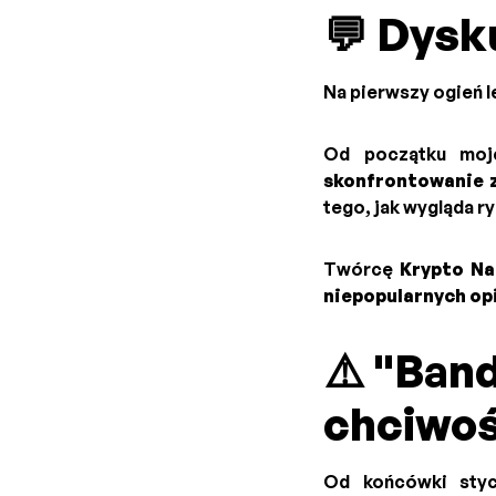
💬 Dysk
Na pierwszy ogień l
Od początku moje
skonfrontowanie ze
tego, jak wygląda r
Twórcę
Krypto N
niepopularnych opi
⚠️ "Ban
chciwoś
Od końcówki sty