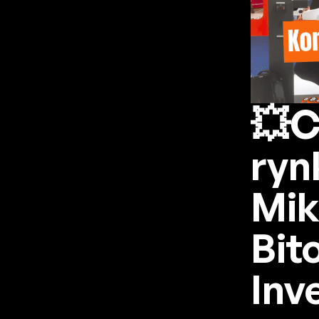
💥C
ryn
Mik
Bit
Inv