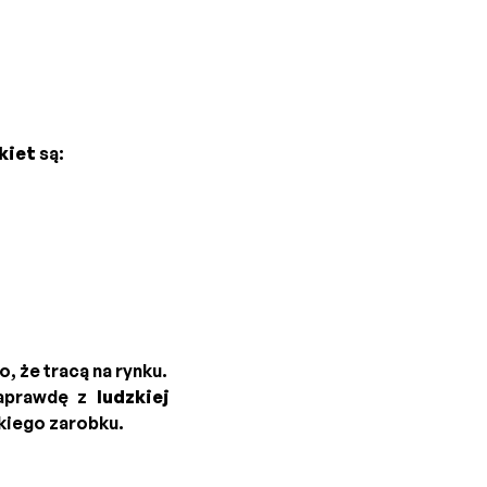
kiet
są:
 że tracą na rynku.
 naprawdę z
ludzkiej
kiego zarobku.