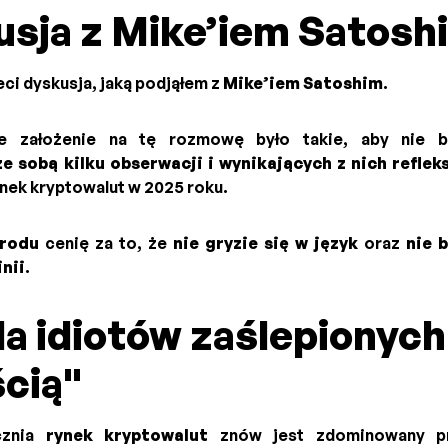
usja z Mike’iem Satosh
eci dyskusja, jaką podjąłem z
Mike’iem Satoshim
.
 założenie na tę rozmowę było takie, aby nie b
 sobą kilku obserwacji i wynikających z nich refleks
ynek kryptowalut w 2025 roku.
arodu
cenię za to, że
nie gryzie się w język
oraz
nie 
nii
.
da idiotów zaślepionych
cią"
cznia
rynek kryptowalut
znów jest zdominowany 