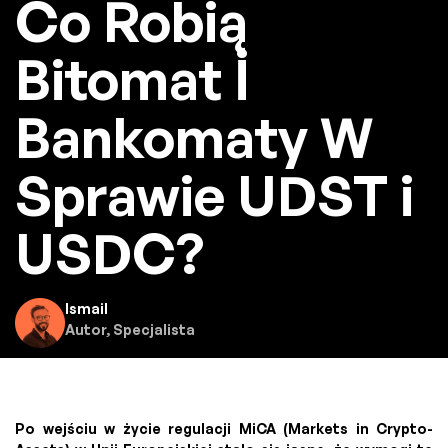
Co Robią
Bitomat İ
Bankomaty W
Sprawie UDST i
USDC?
Ismail
Autor, Specjalista
Po wejściu w życie regulacji MiCA (Markets in Crypto-