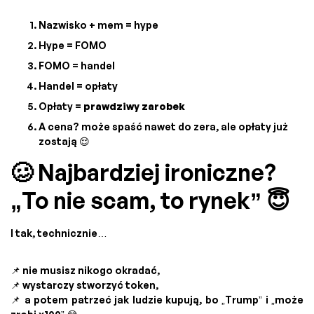
Nazwisko + mem = hype
Hype = FOMO
FOMO = handel
Handel = opłaty
Opłaty =
prawdziwy zarobek
A cena? może spaść nawet do zera, ale opłaty już
zostają 😌
🥴 Najbardziej ironiczne?
„To nie scam, to rynek” 😇
I tak, technicznie…
📌 nie musisz nikogo okradać,
📌 wystarczy stworzyć token,
📌 a potem patrzeć jak ludzie kupują, bo „Trump” i „może