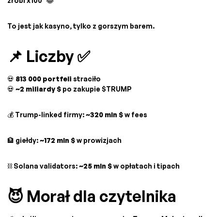
zrobi x100” 😂
To jest jak kasyno, tylko z gorszym barem.
📌 Liczby ✅
💀
813 000 portfeli
straciło
💀
~2 miliardy $
po zakupie $TRUMP
💰 Trump-linked firmy:
~320 mln $
w fees
🏦 giełdy:
~172 mln $
w prowizjach
⛓️ Solana validators:
~25 mln $
w opłatach i tipach
😈 Morał dla czytelnika