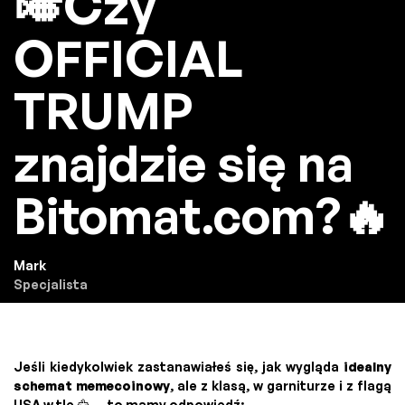
🎺Czy
OFFICIAL
TRUMP
znajdzie się na
Bitomat.com?🔥
Mark
Specjalista
Jeśli kiedykolwiek zastanawiałeś się, jak wygląda
idealny
schemat memecoinowy
, ale z klasą, w garniturze i z flagą
USA w tle 🦅 — to mamy odpowiedź: