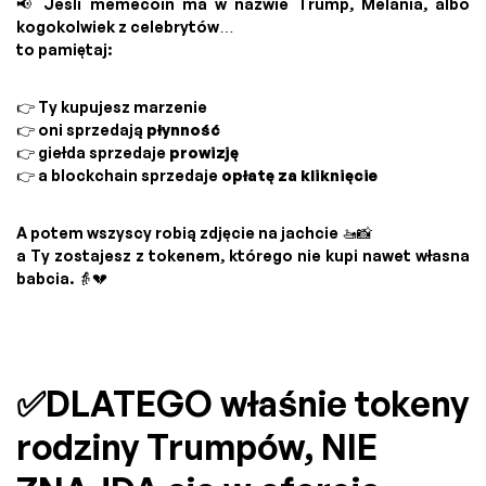
📢 Jeśli memecoin ma w nazwie Trump, Melania, albo
kogokolwiek z celebrytów…
to pamiętaj:
👉 Ty kupujesz marzenie
👉 oni sprzedają
płynność
👉 giełda sprzedaje
prowizję
👉 a blockchain sprzedaje
opłatę za kliknięcie
A potem wszyscy robią zdjęcie na jachcie 🚤📸
a Ty zostajesz z tokenem, którego nie kupi nawet własna
babcia. 👵💔
✅DLATEGO właśnie tokeny
rodziny Trumpów, NIE