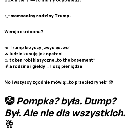
👉
memecoiny rodziny Trump
.
Wersja skrócona?
🎺 Trump krzyczy „zwycięstwo”
🔥 ludzie kupują jak opętani
📉 token robi klasyczne „to the basement”
💰 a rodzina i giełdy… liczą pieniądze
No i wszyscy zgodnie mówią: „to przecież rynek” 🤡
🤡
Pompka? była. Dump?
Był. Ale nie dla wszystkich.
🥂