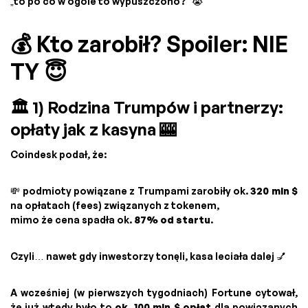
„to po co w ogóle to wypuszczono?” 😭
💰 Kto zarobił? Spoiler: NIE
TY 😇
🏛️ 1) Rodzina Trumpów i partnerzy:
opłaty jak z kasyna 🎰
Coindesk podał, że:
💸 podmioty powiązane z Trumpami zarobiły ok.
320 mln $
na opłatach (fees) związanych z tokenem,
mimo że cena spadła ok.
87% od startu
.
Czyli… nawet gdy inwestorzy tonęli, kasa leciała dalej 💅
A wcześniej (w pierwszych tygodniach) Fortune cytował,
że już wtedy było to
ok. 100 mln $ opłat
dla powiązanych