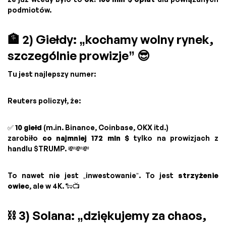
podmiotów.
🏦 2) Giełdy: „kochamy wolny rynek,
szczególnie prowizje” 😎
Tu jest najlepszy numer:
Reuters policzył, że:
✅
10 giełd
(m.in. Binance, Coinbase, OKX itd.)
zarobiło
co najmniej 172 mln $
tylko na prowizjach z
handlu $TRUMP. 💸💸💸
To nawet nie jest „inwestowanie”. To jest
strzyżenie
owiec
, ale w 4K. 🐑📺
⛓️ 3) Solana: „dziękujemy za chaos,