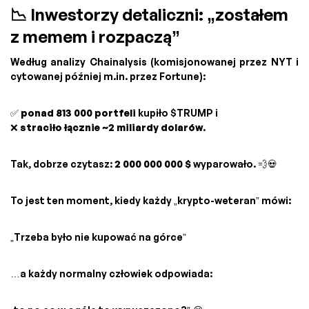
📉 Inwestorzy detaliczni: „zostałem
z memem i rozpaczą”
Według analizy Chainalysis (komisjonowanej przez NYT i
cytowanej później m.in. przez Fortune):
✅
ponad 813 000 portfeli
kupiło $TRUMP i
❌
straciło łącznie ~2 miliardy dolarów
.
Tak, dobrze czytasz:
2 000 000 000 $
wyparowało. 💨💀
To jest ten moment, kiedy każdy „krypto-weteran” mówi:
„Trzeba było nie kupować na górce”
…a każdy normalny człowiek odpowiada: