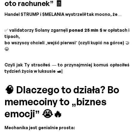
oto rachunek” 🧾
Handel $TRUMP i $MELANIA wystrzelił tak mocno, że…
✅ validatorzy Solany zgarnęli
ponad 25 mln $
w opłatach i
tipach,
bo wszyscy chcieli „wejść pierwsi” (czyli kupić na górce) 🤝
😂
Czyli jak Ty straciłeś — to przynajmniej komuś opłaciłeś
tydzień życia w luksusie 🛥️🍾
🧠 Dlaczego to działa? Bo
memecoiny to „biznes
emocji” 😭🔥
Mechanika jest genialnie prosta: