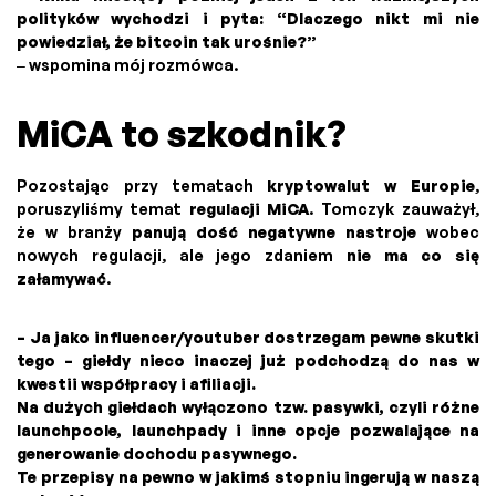
polityków wychodzi i pyta: “Dlaczego nikt mi nie
powiedział, że bitcoin tak urośnie?”
– wspomina mój rozmówca.
MiCA to szkodnik?
Pozostając przy tematach
kryptowalut w Europie
,
poruszyliśmy temat
regulacji MiCA
. Tomczyk zauważył,
że w branży
panują dość negatywne nastroje
wobec
nowych regulacji, ale jego zdaniem
nie ma co się
załamywać
.
– Ja jako influencer/youtuber dostrzegam pewne skutki
tego – giełdy nieco inaczej już podchodzą do nas w
kwestii współpracy i afiliacji.
Na dużych giełdach wyłączono tzw. pasywki, czyli różne
launchpoole, launchpady i inne opcje pozwalające na
generowanie dochodu pasywnego.
Te przepisy na pewno w jakimś stopniu ingerują w naszą