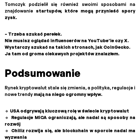
Tomczyk podzielił się również swoimi sposobami na
znajdowanie
startupów, które mogą przynieść spory
zysk
.
– Trzeba szukać perełek.
Nie musisz oglądać influencerów na YouTube’ie czy X.
Wystarczy szukać na takich stronach, jak CoinGecko.
Ja tam od groma ciekawych projektów znalazłem.
Podsumowanie
Rynek kryptowalut stale się zmienia, a polityka, regulacje i
nowe trendy
mają na niego ogromny wpływ
.
🔹
USA odgrywają kluczową rolę w świecie kryptowalut
🔹
Regulacje MiCA ograniczają, ale nadal są sposoby na
rozwój
🔹
Chiliz rozwija się, ale blockchain w sporcie nadal ma
wyzwania