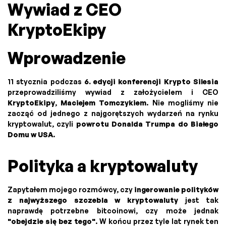
Wywiad z CEO
KryptoEkipy
Wprowadzenie
11 stycznia podczas
6. edycji konferencji Krypto Silesia
przeprowadziliśmy wywiad z założycielem i CEO
KryptoEkipy
,
Maciejem Tomczykiem
. Nie mogliśmy nie
zacząć od jednego z najgorętszych wydarzeń na rynku
kryptowalut, czyli
powrotu Donalda Trumpa do Białego
Domu w USA
.
Polityka a kryptowaluty
Zapytałem mojego rozmówcy, czy
ingerowanie polityków
z najwyższego szczebla w kryptowaluty
jest tak
naprawdę potrzebne bitcoinowi, czy może jednak
"obejdzie się bez tego"
. W końcu przez tyle lat rynek ten