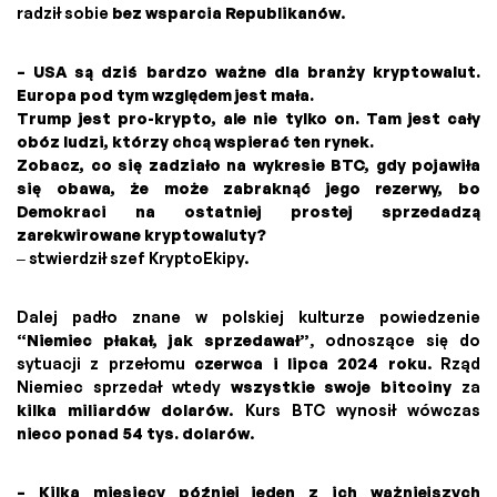
radził sobie
bez wsparcia Republikanów
.
– USA są dziś bardzo ważne dla branży kryptowalut.
Europa pod tym względem jest mała.
Trump jest pro-krypto, ale nie tylko on. Tam jest cały
obóz ludzi, którzy chcą wspierać ten rynek.
Zobacz, co się zadziało na wykresie BTC, gdy pojawiła
się obawa, że może zabraknąć jego rezerwy, bo
Demokraci na ostatniej prostej sprzedadzą
zarekwirowane kryptowaluty?
– stwierdził szef KryptoEkipy.
Dalej padło znane w polskiej kulturze powiedzenie
“Niemiec płakał, jak sprzedawał”
, odnoszące się do
sytuacji z przełomu
czerwca i lipca 2024 roku
. Rząd
Niemiec sprzedał wtedy
wszystkie swoje bitcoiny
za
kilka miliardów dolarów
. Kurs BTC wynosił wówczas
nieco ponad 54 tys. dolarów
.
– Kilka miesięcy później jeden z ich ważniejszych