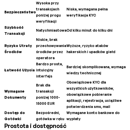
Wysoka przy
transakcjach
Niska, wymagana pełna
Bezpieczeństwo
poniżej progu
weryfikacja KYC
weryfikacji
Szybkość
Natychmiastowa
Od kilku minut do kilku dni
Transakcji
Niskie, brak
Ryzyko Utraty
przechowywania
Wyższe, ryzyko ataków
Środków
środków przez
hakerskich i upadków giełd
operatora
Bardzo prosta,
Bardziej skomplikowana, wymaga
Łatwość Użycia
intuicyjny
wiedzy technicznej
interfejs
Obowiązkowe KYC dla
Brak dla
wszystkich użytkowników,
Wymagane
transakcji
obowiązkowe pobieranie
Dokumenty
poniżej 1000-
aplikacji, rejestracja, uciążliwe
15000 EUR
potwierdzenia sms, mail
Dostęp do
Bezpośredni,
Wymagane konto bankowe do
Gotówki
gotówka w ręku
wypłaty
Prostota i dostępność