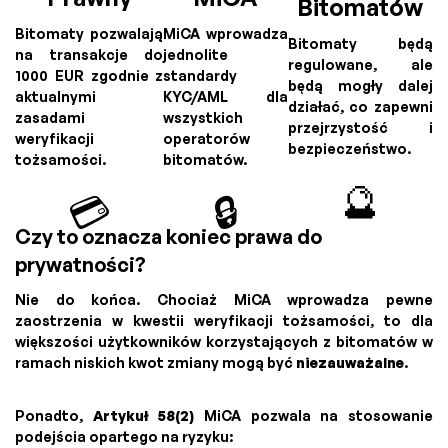
Bitomatów
Bitomaty pozwalają
MiCA wprowadza
Bitomaty będą
na transakcje do
jednolite
regulowane, ale
1000 EUR zgodnie z
standardy
będą mogły dalej
aktualnymi
KYC/AML dla
działać, co zapewni
zasadami
wszystkich
przejrzystość i
weryfikacji
operatorów
bezpieczeństwo.
tożsamości.
bitomatów.
🔮
💳
🔒
Czy to oznacza koniec prawa do
prywatności?
Nie do końca. Chociaż MiCA wprowadza pewne
zaostrzenia w kwestii weryfikacji tożsamości, to dla
większości użytkowników korzystających z bitomatów w
ramach niskich kwot zmiany mogą być
niezauważalne
.
Ponadto,
Artykuł 58(2)
MiCA pozwala na stosowanie
podejścia opartego na ryzyku: