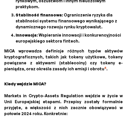
rynkowym, oszustwom i innym nieuczciwym
praktykom.
Stabilność finansowa
: Ograniczenie ryzyka dla
stabilności systemu finansowego wynikającego z
dynamicznego rozwoju rynku kryptowalut.
Innowacja
: Wspieranie innowacji i konkurencyjności
europejskiego sektora fintech.
MiCA wprowadza definicje różnych typów aktywów
kryptograficznych, takich jak tokeny użytkowe, tokeny
powiązane z aktywami (stablecoiny) czy tokeny e-
5
pieniądza, oraz określa zasady ich emisji i obrotu
.
Kiedy wejdzie MiCA?
Markets in Crypto-Assets Regulation wejdzie w życie w
Unii Europejskiej etapami. Przepisy zostały formalnie
przyjęte, a większość z nich zacznie obowiązywać w
połowie 2024 roku. Konkretnie: