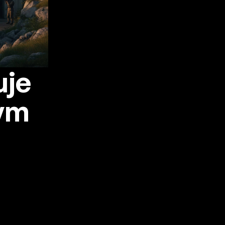
uje
ym