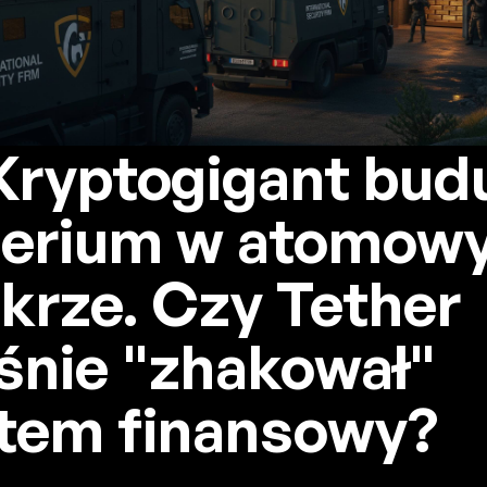
♂️ Kryptogigant bud
erium w atomow
krze. Czy Tether
śnie "zhakował"
tem finansowy?