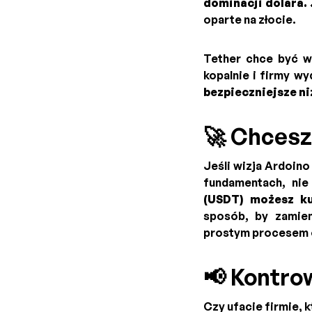
dominacji dolara.
oparte na złocie.
Tether chce być wt
kopalnie i firmy w
bezpieczniejsze n
🚀 Chcesz
Jeśli wizja Ardoino
fundamentach, nie
(USDT) możesz k
sposób, by zamien
prostym procesem o
📢 Kontrow
Czy ufacie firmie, 