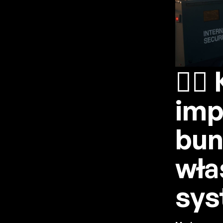
🕵️‍
imp
bun
wła
sys