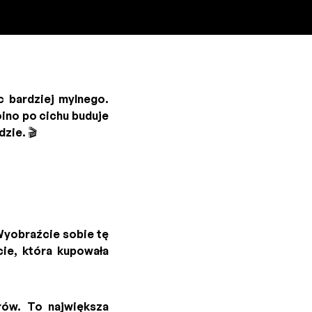
c bardziej mylnego.
ino po cichu buduje
zie. 🎬
yobraźcie sobie tę
cie, która kupowała
ów. To największa