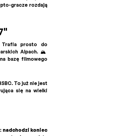
ypto-gracze rozdają
7"
 Trafia prosto do
rskich Alpach. 🏔️
mina bazę filmowego
SBC. To już nie jest
jąca się na wielki
k:
nadchodzi koniec