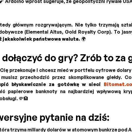
🧨 Ardoino wprost sugeruje, że geopolityczni rywale USA
edy głównym rozgrywającym. Nie tylko trzymają sztab
ydobywcze (Elemental Altus, Gold Royalty Corp). To jasn
iż jakakolwiek państwowa waluta.
🌍
 dołączyć do gry? Zrób to za
 Cię przekonuje i chcesz mieć w portfelu cyfrowe dolar
 musisz przechodzić przez skomplikowane giełdy. C
upić błyskawicznie za gotówkę w sieci
Bitomat.c
ić papierowe banknoty na najbardziej wpływową kry
bsługi. 💸🏦
ersyjne pytanie na dziś:
która trzyma miliardy dolarów w atomowym bunkrze pod A