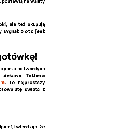
 postawią na waluty
ki, ale też skupują
y sygnał:
złoto jest
 gotówkę!
y oparte na twardych
o ciekawe,
Tethera
om
. To najprostszy
ptowalutę świata z
lpami, twierdząc, że