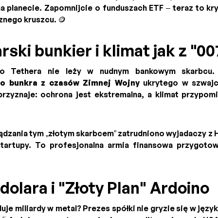
a planecie. Zapomnijcie o funduszach ETF – teraz to kr
cznego kruszcu. 🪙
rski bunkier i klimat jak z "00
to Tethera nie leży w nudnym bankowym skarbcu.
o bunkra z czasów Zimnej Wojny
ukrytego w szwajca
rzyznaje: ochrona jest ekstremalna, a klimat przypo
ądzania tym „złotym skarbcem” zatrudniono wyjadaczy z H
tartupy. To profesjonalna armia finansowa przygotowu
dolara i "Złoty Plan" Ardoino
uje miliardy w metal? Prezes spółki nie gryzie się w języ