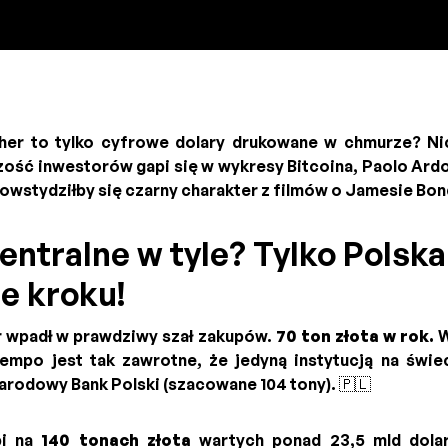
ther to tylko cyfrowe dolary drukowane w chmurze? Ni
ość inwestorów gapi się w wykresy Bitcoina, Paolo Ardo
powstydziłby się czarny charakter z filmów o Jamesie Bond
entralne w tyle? Tylko Polska
e kroku!
 wpadł w prawdziwy szał zakupów.
70 ton złota w rok.
W
empo jest tak zawrotne, że jedyną instytucją na świe
arodowy Bank Polski (szacowane 104 tony). 🇵🇱
pi na
140 tonach złota
wartych ponad 23,5 mld dolar