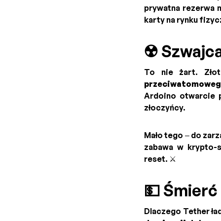
prywatna rezerwa n
karty na rynku fizy
☢️ Szwajca
To nie żart. Zło
przeciwatomoweg
Ardoino otwarcie p
złoczyńcy.
Mało tego – do zarz
zabawa w krypto-s
reset. ⚔️
💵 Śmierć 
Dlaczego Tether ład