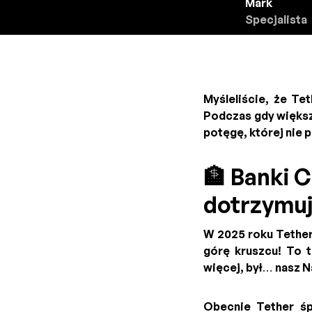
Mark
Specjalista
Myśleliście, że Te
Podczas gdy większ
potęgę, której nie 
🏦 Banki C
dotrzymuj
W 2025 roku Tether
górę kruszcu! To t
więcej, był… nasz N
Obecnie Tether ś