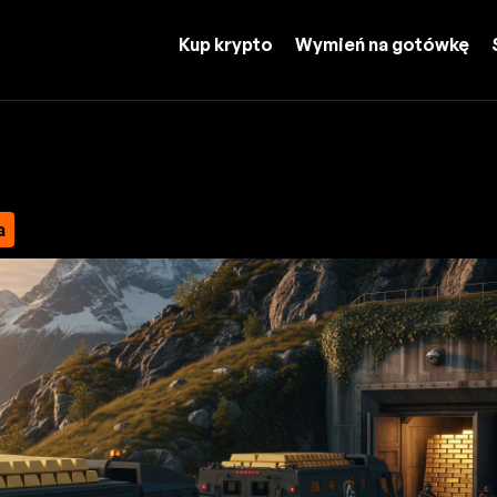
Kup krypto
Wymień na gotówkę
a