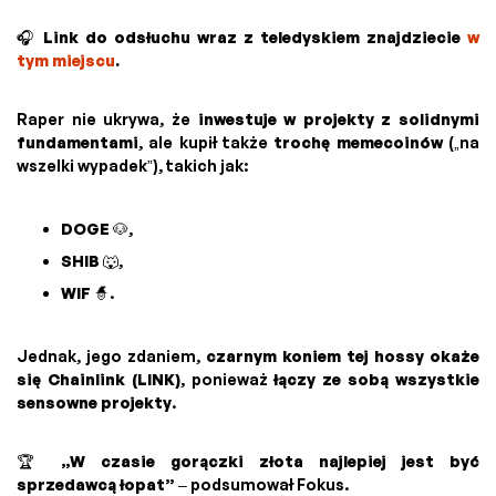
🎧
Link do odsłuchu wraz z teledyskiem znajdziecie
w
tym miejscu
.
Raper nie ukrywa, że
inwestuje w projekty z solidnymi
fundamentami
, ale kupił także
trochę memecoinów
(„na
wszelki wypadek”), takich jak:
DOGE
🐶,
SHIB
🐺,
WIF
🧙.
Jednak, jego zdaniem,
czarnym koniem tej hossy okaże
się Chainlink (LINK)
, ponieważ
łączy ze sobą wszystkie
sensowne projekty
.
🏆
„W czasie gorączki złota najlepiej jest być
sprzedawcą łopat”
– podsumował Fokus.