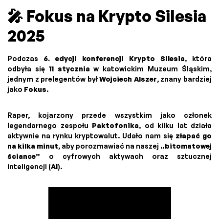
🎤 Fokus na Krypto Silesia
2025
Podczas
6. edycji konferencji Krypto Silesia
, która
odbyła się
11 stycznia
w katowickim Muzeum Śląskim,
jednym z prelegentów był
Wojciech Alszer
, znany bardziej
jako
Fokus
.
Raper, kojarzony przede wszystkim jako członek
legendarnego zespołu
Paktofonika
, od kilku lat działa
aktywnie na rynku kryptowalut. Udało nam się
złapać go
na kilka minut
, aby porozmawiać na naszej
„bitomatowej
ściance”
o cyfrowych aktywach oraz sztucznej
inteligencji (
AI
).