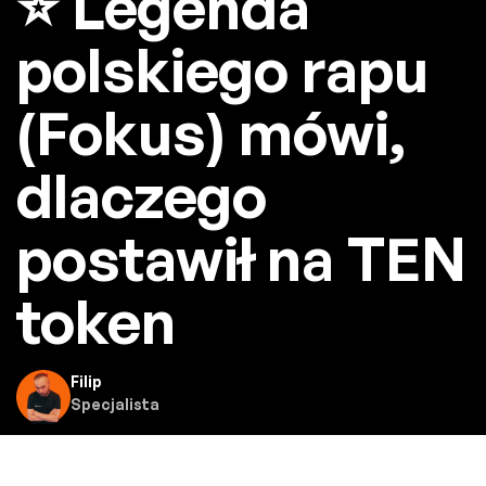
⭐ Legenda
polskiego rapu
(Fokus) mówi,
dlaczego
postawił na TEN
token
Filip
Specjalista