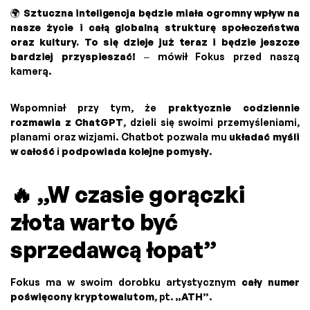
🌍
Sztuczna inteligencja będzie miała ogromny wpływ na
nasze życie i całą globalną strukturę społeczeństwa
oraz kultury. To się dzieje już teraz i będzie jeszcze
bardziej przyspieszać!
– mówił Fokus przed naszą
kamerą.
Wspomniał przy tym, że
praktycznie codziennie
rozmawia z ChatGPT
, dzieli się swoimi przemyśleniami,
planami oraz wizjami. Chatbot pozwala mu
układać myśli
w całość
i
podpowiada kolejne pomysły
.
🔥 „W czasie gorączki
złota warto być
sprzedawcą łopat”
Fokus ma w swoim dorobku artystycznym
cały numer
poświęcony kryptowalutom
, pt.
„ATH”
.