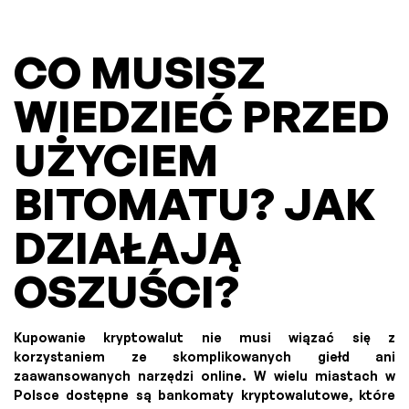
CO MUSISZ
WIEDZIEĆ PRZED
UŻYCIEM
BITOMATU? JAK
DZIAŁAJĄ
OSZUŚCI?
Kupowanie kryptowalut nie musi wiązać się z
korzystaniem ze skomplikowanych giełd ani
zaawansowanych narzędzi online. W wielu miastach w
Polsce dostępne są bankomaty kryptowalutowe, które