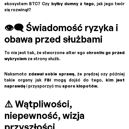
ekosystem BTC? Czy
byłby dumny z tego
, jak jego twór
się rozwinął?
👁️‍🗨️ Świadomość ryzyka i
obawa przed służbami
To nie jest tak, że stworzone alter ego
chroniło go przed
wykryciem
ze strony służb.
Nakamoto
zdawał sobie sprawę
, że prędzej czy później
takie organy jak
FBI
mogą dojść do tego,
kim jest
naprawdę
i przysporzyć mu
sporo kłopotów
.
⚠️ Wątpliwości,
niepewność, wizja
przyszłości