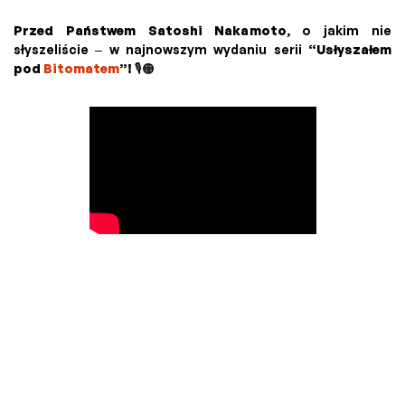
Przed Państwem Satoshi Nakamoto
, o jakim nie
słyszeliście – w najnowszym wydaniu serii
“Usłyszałem
pod
Bitomatem
”!
🎙️🟠