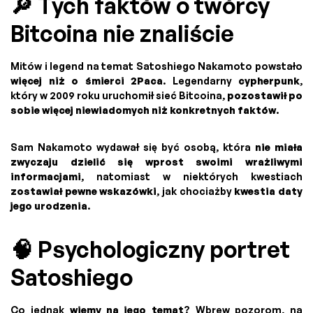
🔎 Tych faktów o twórcy
Bitcoina nie znaliście
Mitów i legend na temat Satoshiego Nakamoto powstało
więcej niż o śmierci 2Paca
. Legendarny
cypherpunk
,
który w 2009 roku uruchomił sieć Bitcoina,
pozostawił po
sobie więcej niewiadomych niż konkretnych faktów
.
Sam Nakamoto wydawał się być osobą, która
nie miała
zwyczaju dzielić się wprost swoimi wrażliwymi
informacjami
, natomiast w niektórych kwestiach
zostawiał pewne wskazówki
, jak chociażby
kwestia daty
jego urodzenia
.
🧠 Psychologiczny portret
Satoshiego
Co jednak
wiemy na jego temat
? Wbrew pozorom, na