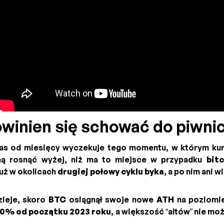
owinien się schować do piwnic
as od miesięcy wyczekuje tego momentu, w którym ku
ą rosnąć wyżej, niż ma to miejsce w przypadku
bit
już w okolicach
drugiej połowy cyklu byka
, a po nim ani w
zieje, skoro
BTC
osiągnął swoje nowe
ATH
na poziom
0% od początku 2023 roku
, a większość “altów” nie mo