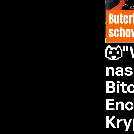
🐺"
nas
Bit
Enc
Kry