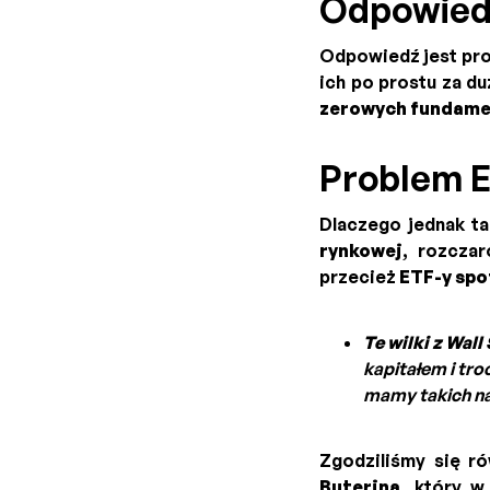
Odpowiedź
Odpowiedź jest pr
ich po prostu za du
zerowych fundam
Problem E
Dlaczego jednak t
rynkowej
, rozcza
przecież
ETF-y spo
Te wilki z Wall
kapitałem i tro
mamy takich na
Zgodziliśmy się r
Buterina
, który w