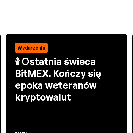
Wydarzenia
🕯️ Ostatnia świeca
BitMEX. Kończy się
epoka weteranów
kryptowalut