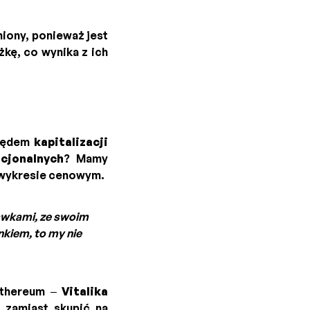
niony, ponieważ jest
żkę, co wynika z ich
ględem
kapitalizacji
cjonalnych
? Mamy
a wykresie cenowym.
bawkami, ze swoim
nkiem, to my nie
 Ethereum –
Vitalika
 zamiast skupić na