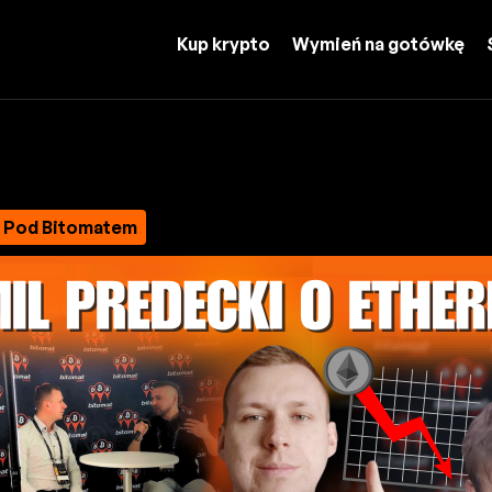
Kup krypto
Wymień na gotówkę
m Pod Bitomatem