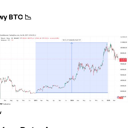
wy BTC 📉
w