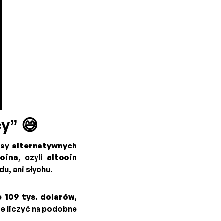
y” 😅
rsy
alternatywnych
coina
, czyli
altcoin
idu, ani słychu.
ie
109 tys. dolarów
,
że liczyć na podobne