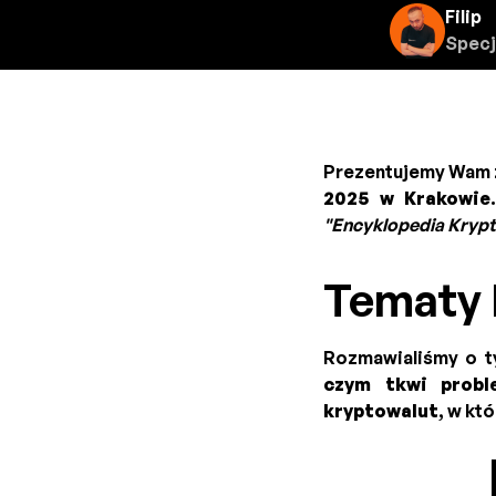
Filip
Specj
Prezentujemy Wam z
2025 w Krakowie
"Encyklopedia Kryp
Tematy
Rozmawialiśmy o 
czym tkwi probl
kryptowalut
, w kt