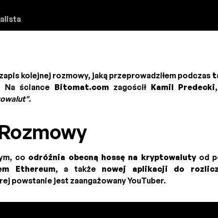
alista
apis kolejnej rozmowy, jaką przeprowadziłem podczas
t
. Na ściance
Bitomat.com
zagościł
Kamil Predecki
towalut"
.
 Rozmowy
tym, co
odróżnia obecną hossę na kryptowaluty
od po
em Ethereum
, a także
nowej aplikacji do rozli
órej powstanie jest zaangażowany YouTuber.