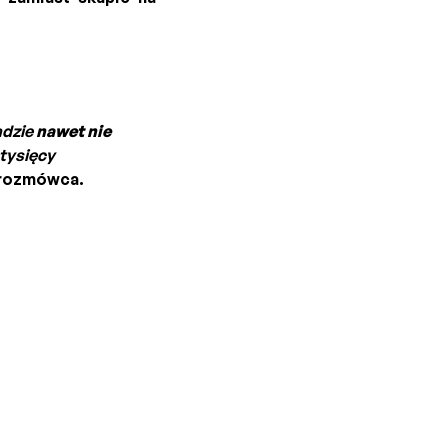
adzie
nawet nie
 tysięcy
 rozmówca.