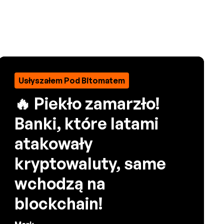
Usłyszałem Pod Bitomatem
🔥 Piekło zamarzło!
Banki, które latami
atakowały
kryptowaluty, same
wchodzą na
blockchain!