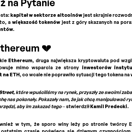
 na Pytanie
osta:
kapitał w sektorze altcoinów
jest skrajnie rozwod
żo, a
większość tokenów
jest z góry skazanych na pora
entów
.
thereum 💔
akie
Ethereum
, druga największa kryptowaluta pod wz
rowuje mimo wsparcia ze strony
inwestorów instytu
t na ETH
, co wcale nie poprawiło sytuacji tego tokena n
 Street
, które wpuściliśmy na rynek, przyszły ze swoimi za
chę nas pokonały. Pokazały nam, że jak chcą manipulować ry
rzędzi, aby im zakazać tego
– stwierdził
Kamil Predecki
.
ównież w tym, że sporo winy leży po stronie twórcy
 ostatnim czasie poświęca się dziwnym czynnościom,