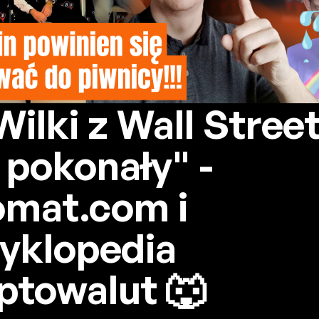
Wilki z Wall Stree
 pokonały" -
omat.com i
yklopedia
ptowalut 🐺