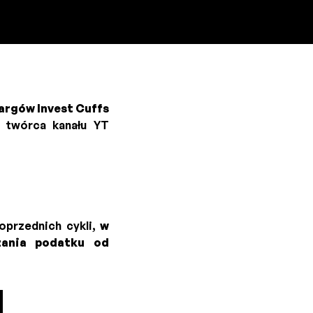
argów Invest Cuffs
, twórca kanału YT
przednich cykli,
w
czania podatku od