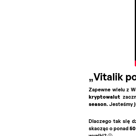
„Vitalik p
Zapewne wielu z W
kryptowalut
zaczn
season
. Jesteśmy 
Dlaczego tak się d
skacząc o ponad
50
wyniki? 🤔