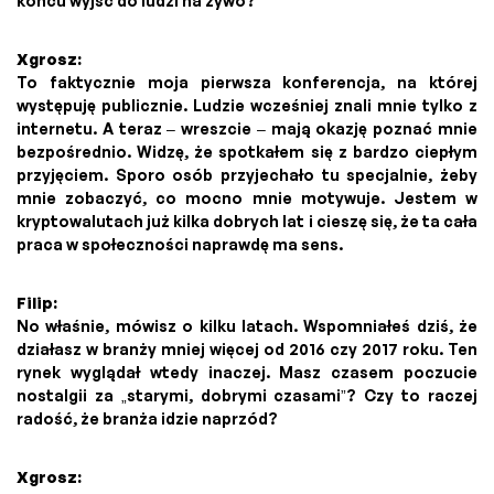
końcu wyjść do ludzi na żywo?
Xgrosz:
To faktycznie moja pierwsza konferencja, na której
występuję publicznie. Ludzie wcześniej znali mnie tylko z
internetu. A teraz – wreszcie – mają okazję poznać mnie
bezpośrednio. Widzę, że spotkałem się z bardzo ciepłym
przyjęciem. Sporo osób przyjechało tu specjalnie, żeby
mnie zobaczyć, co mocno mnie motywuje. Jestem w
kryptowalutach już kilka dobrych lat i cieszę się, że ta cała
praca w społeczności naprawdę ma sens.
Filip:
No właśnie, mówisz o kilku latach. Wspomniałeś dziś, że
działasz w branży mniej więcej od 2016 czy 2017 roku. Ten
rynek wyglądał wtedy inaczej. Masz czasem poczucie
nostalgii za „starymi, dobrymi czasami”? Czy to raczej
radość, że branża idzie naprzód?
Xgrosz: