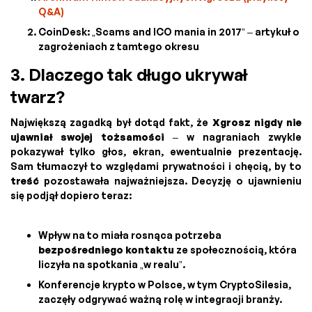
Q&A)
CoinDesk: „Scams and ICO mania in 2017” – artykuł o
zagrożeniach z tamtego okresu
3. Dlaczego tak długo ukrywał
twarz?
Największą zagadką był dotąd fakt, że
Xgrosz nigdy nie
ujawniał swojej tożsamości
– w nagraniach zwykle
pokazywał tylko głos, ekran, ewentualnie prezentację.
Sam tłumaczył to względami prywatności i chęcią, by to
treść
pozostawała najważniejsza. Decyzję o ujawnieniu
się podjął dopiero teraz:
Wpływ na to miała rosnąca potrzeba
bezpośredniego kontaktu
ze społecznością, która
liczyła na spotkania „w realu”.
Konferencje krypto w Polsce, w tym CryptoSilesia,
zaczęły odgrywać ważną rolę w integracji branży.