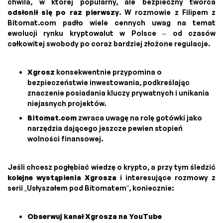
chwila, w której popularny, ale bezpieczny twórca
odsłonił się po raz pierwszy
. W rozmowie z Filipem z
Bitomat.com padło wiele cennych uwag na temat
ewolucji rynku kryptowalut w Polsce – od czasów
całkowitej swobody po coraz bardziej złożone regulacje.
Xgrosz
konsekwentnie przypomina o
bezpieczeństwie inwestowania, podkreślając
znaczenie posiadania kluczy prywatnych i unikania
niejasnych projektów.
Bitomat.com
zwraca uwagę na rolę gotówki jako
narzędzia dającego jeszcze pewien stopień
wolności finansowej.
Jeśli chcesz pogłębiać wiedzę o krypto, a przy tym śledzić
kolejne wystąpienia Xgrosza
i interesujące rozmowy z
serii „Usłyszałem pod Bitomatem”, koniecznie:
Obserwuj kanał Xgrosza na YouTube