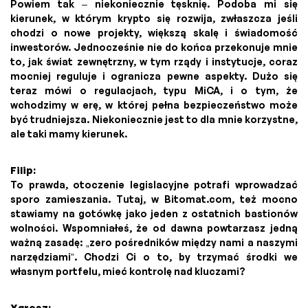
Powiem tak – niekoniecznie tęsknię. Podoba mi się
kierunek, w którym krypto się rozwija, zwłaszcza jeśli
chodzi o nowe projekty, większą skalę i świadomość
inwestorów. Jednocześnie nie do końca przekonuje mnie
to, jak świat zewnętrzny, w tym rządy i instytucje, coraz
mocniej reguluje i ogranicza pewne aspekty. Dużo się
teraz mówi o regulacjach, typu MiCA, i o tym, że
wchodzimy w erę, w której pełna bezpieczeństwo może
być trudniejsza. Niekoniecznie jest to dla mnie korzystne,
ale taki mamy kierunek.
Filip:
To prawda, otoczenie legislacyjne potrafi wprowadzać
sporo zamieszania. Tutaj, w Bitomat.com, też mocno
stawiamy na gotówkę jako jeden z ostatnich bastionów
wolności. Wspomniałeś, że od dawna powtarzasz jedną
ważną zasadę: „zero pośredników między nami a naszymi
narzędziami”. Chodzi Ci o to, by trzymać środki we
własnym portfelu, mieć kontrolę nad kluczami?
Xgrosz: