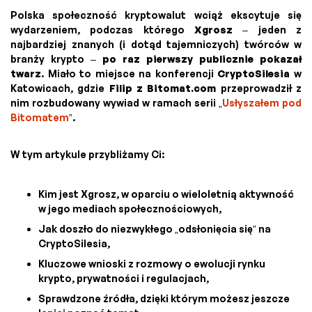
Polska społeczność kryptowalut wciąż ekscytuje się
wydarzeniem, podczas którego
Xgrosz
– jeden z
najbardziej znanych (i dotąd tajemniczych) twórców w
branży krypto –
po raz pierwszy publicznie pokazał
twarz
. Miało to miejsce na konferencji
CryptoSilesia
w
Katowicach, gdzie
Filip z Bitomat.com
przeprowadził z
nim rozbudowany wywiad w ramach serii „
Usłyszałem pod
Bitomatem
”.
W tym artykule przybliżamy Ci:
Kim jest Xgrosz, w oparciu o wieloletnią aktywność
w jego mediach społecznościowych,
Jak doszło do niezwykłego „odsłonięcia się” na
CryptoSilesia,
Kluczowe wnioski z rozmowy o ewolucji rynku
krypto, prywatności i regulacjach,
Sprawdzone źródła, dzięki którym możesz jeszcze