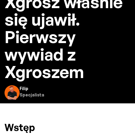
Xgrosz właśnie
się ujawił.
Pierwszy
wywiad z
Xgroszem
Filip
Specjalista
Wstęp