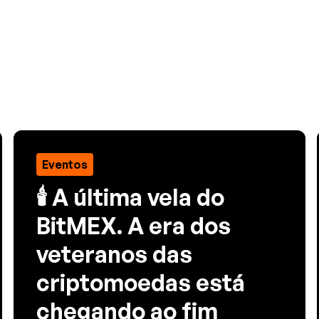
Eventos
🕯️ A última vela do
BitMEX. A era dos
veteranos das
criptomoedas está
chegando ao fim