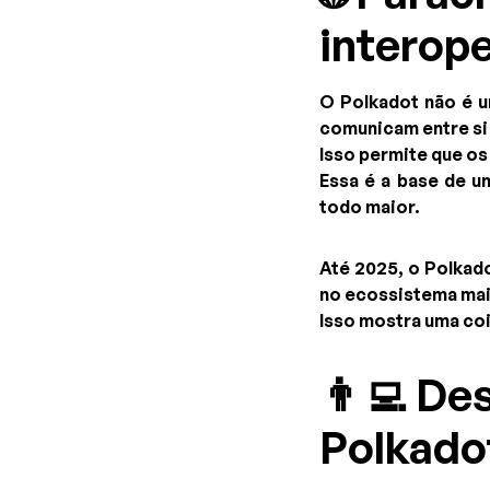
interop
O Polkadot não é u
comunicam entre si
Isso permite que os
Essa é a base de 
todo maior.
Até 2025, o Polkad
no ecossistema mais
Isso mostra uma co
👨‍💻 D
Polkado