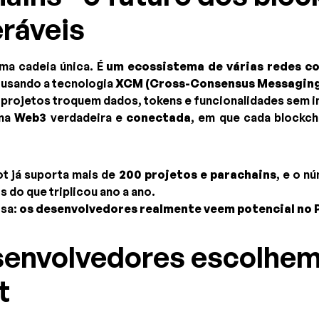
eráveis
ma cadeia única. É
um ecossistema de várias redes co
 usando a tecnologia
XCM (Cross-Consensus Messaging
 projetos troquem dados, tokens e funcionalidades sem i
uma
Web3
verdadeira e
conectada
, em que cada blockch
ot já suporta mais de
200 projetos e parachains
, e o n
 do que triplicou ano a ano.
isa:
os desenvolvedores realmente veem potencial no 
esenvolvedores escolhe
t