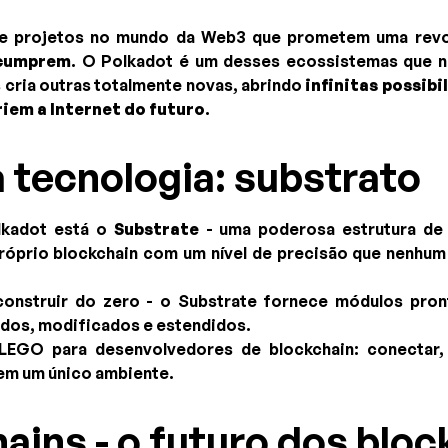
e projetos no mundo da Web3 que prometem uma rev
cumprem
. O Polkadot é um desses ecossistemas que n
 cria outras totalmente novas, abrindo
infinitas possibi
riem a Internet do futuro
.
 tecnologia: substrato
lkadot está o
Substrate
- uma poderosa estrutura de
próprio blockchain com um nível de precisão que nenhu
construir do zero - o Substrate fornece módulos pro
dos, modificados e estendidos.
EGO para desenvolvedores de blockchain: conectar, t
 em um único ambiente.
hains - o futuro dos blo