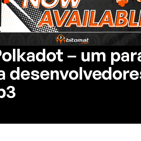
Polkadot – um par
a desenvolvedore
b3