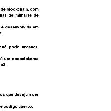
 de blockchain, com
nas de milhares de
s é desenvolvida em
o.
cê pode crescer,
- é
um ecossistema
eb3
.
tos que desejam ser
de código aberto.