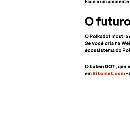
Esse é um ambiente
O futur
O Polkadot mostra q
Se você cria na Web
ecossistema do Pol
O
token DOT
, que 
em
Bitomat.com
- 