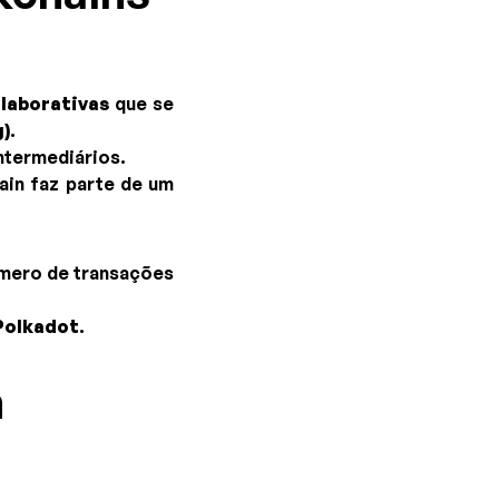
laborativas
que se
)
.
ntermediários.
ain faz parte de um
úmero de transações
Polkadot
.
m