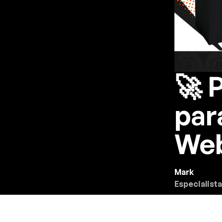
🚀 
par
We
Mark
Especialista