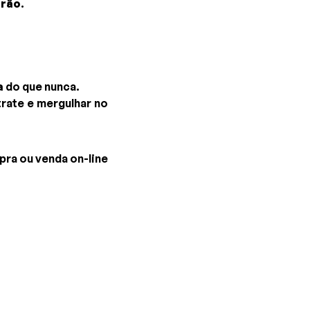
drão
.
a
do que nunca.
trate e mergulhar no
pra ou venda on-line