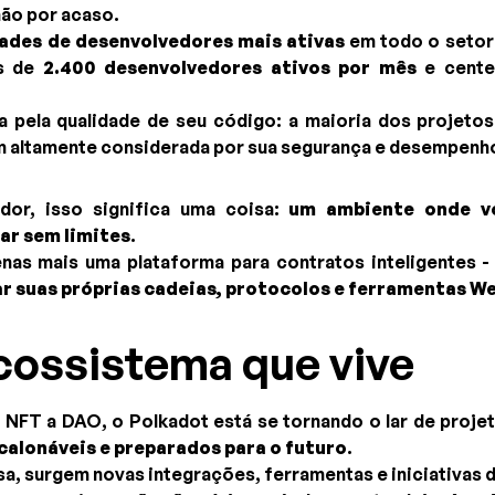
não por acaso.
des de desenvolvedores mais ativas
em todo o setor
s de
2.400 desenvolvedores ativos por mês
e cente
pela qualidade de seu código: a maioria dos projeto
m altamente considerada por sua segurança e desempenh
dor, isso significa uma coisa:
um ambiente onde vo
ar sem limites
.
nas mais uma plataforma para contratos inteligentes 
ar suas próprias cadeias, protocolos e ferramentas W
cossistema que vive
e NFT a DAO, o Polkadot está se tornando o lar de proje
calonáveis e preparados para o futuro
.
a, surgem novas integrações, ferramentas e iniciativas 