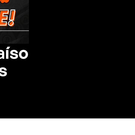
aíso
s