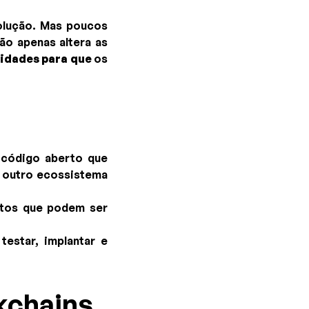
olução. Mas poucos
ão apenas altera as
lidades para que
os
 código aberto que
m outro ecossistema
ntos que podem ser
estar, implantar e
ckchains