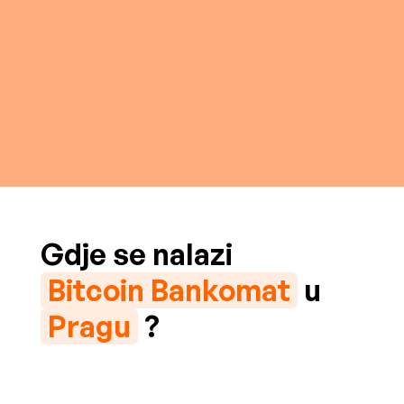
Gdje se nalazi
Bitcoin Bankomat
u
Pragu
?