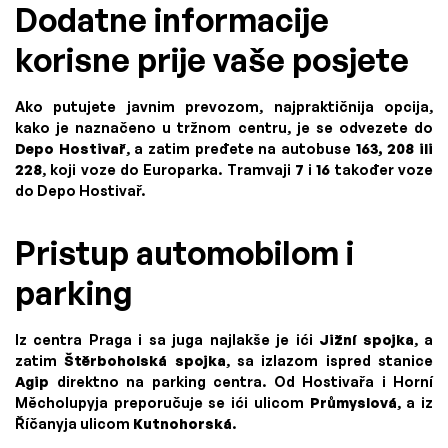
Dodatne informacije
korisne prije vaše posjete
Ako putujete javnim prevozom, najpraktičnija opcija,
kako je naznačeno u tržnom centru, je se odvezete do
Depo Hostivař
, a zatim pređete na autobuse
163, 208 ili
228
, koji voze do Europarka. Tramvaji
7
i
16
također voze
do Depo Hostivař.
Pristup automobilom i
parking
Iz centra Praga i sa juga najlakše je ići
Jižní spojka
, a
zatim
Štěrboholská spojka
, sa izlazom ispred stanice
Agip
direktno na parking centra. Od Hostivařa i Horní
Měcholupyja preporučuje se ići ulicom
Průmyslová
, a iz
Říčanyja ulicom
Kutnohorská
.