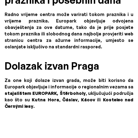
praznika i posebnih dana
Radno vrijeme centra može varirati tokom praznika i u
vrijeme praznika. Europark objavljuje odvojena
obavještenja za ove datume, tako da je prije posjete
tokom praznika ili slobodnog dana najbolje provjeriti web
stranicu centra za ažurne informacije, umjesto se
oslanjate isključivo na standardni raspored.
Dolazak izvan Praga
Za one koji dolaze izvan grada, može biti korisno da
Europark objavljuje i informacije o regionalnim vezama sa
stajalištem EUROPARK, Štěrboholy
, uključujući područja
kao što su
Kutna Hora
,
Čáslav
,
Kácov
ili
Kostelec nad
Černými lesy
.