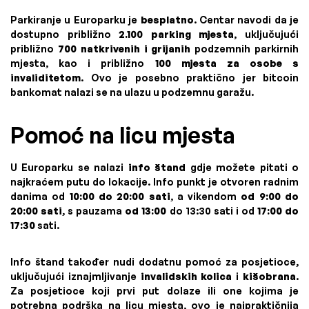
Parkiranje u Europarku je
besplatno
. Centar navodi da je
dostupno približno
2.100 parking mjesta
, uključujući
približno
700 natkrivenih i grijanih
podzemnih parkirnih
mjesta, kao i približno
100 mjesta za osobe s
invaliditetom
. Ovo je posebno praktično jer bitcoin
bankomat nalazi se na ulazu u podzemnu garažu.
Pomoć na licu mjesta
U Europarku se nalazi
info štand
gdje možete pitati o
najkraćem putu do lokacije. Info punkt je otvoren radnim
danima od
10:00 do 20:00 sati
, a vikendom
od 9:00 do
20:00 sati
, s pauzama
od 13:00
do 13:30 sati i od
17:00 do
17:30
sati.
Info štand također nudi dodatnu pomoć za posjetioce,
uključujući iznajmljivanje
invalidskih kolica
i
kišobrana
.
Za posjetioce koji prvi put dolaze ili one kojima je
potrebna podrška na licu mjesta, ovo je najpraktičnija