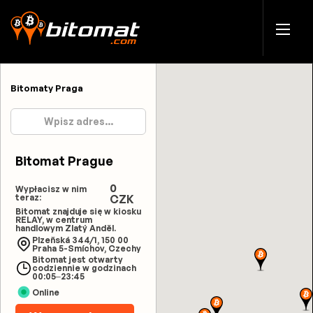
Bitomaty Praga
Bitomat Prague
0
Wypłacisz w nim
teraz:
CZK
Bitomat znajduje się w kiosku
RELAY, w centrum
handlowym Zlatý Anděl.
Plzeňská 344/1, 150 00
Praha 5-Smíchov, Czechy
Bitomat jest otwarty
codziennie w godzinach
00:05–23:45
Online