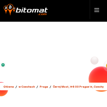
Główna
/
w Czechach
/
Praga
/
Černý Most, 198 00 Prague 14, Czechy