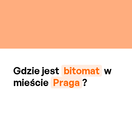
Gdzie jest
bitomat
w
mieście
Praga
?